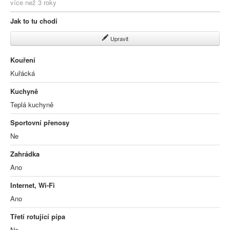
více než 3 roky
Jak to tu chodí
Upravit
Kouření
Kuřácká
Kuchyně
Teplá kuchyně
Sportovní přenosy
Ne
Zahrádka
Ano
Internet, Wi-Fi
Ano
Třetí rotující pípa
Ne