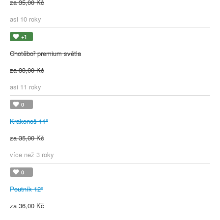
za 35,00 Kč
asi 10 roky
+1
Chotěboř premium světla
za 33,00 Kč
asi 11 roky
0
Krakonoš 11°
za 35,00 Kč
více než 3 roky
0
Poutník 12°
za 36,00 Kč