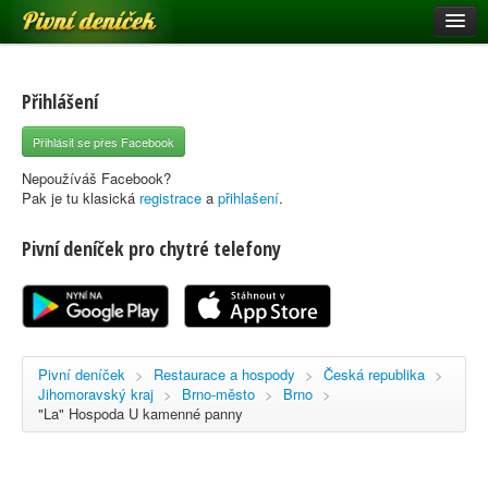
Pivní deníček
Restaurace a hospody
Pivní mapa
Přihlášení
Pivní značky
Přihlásit se přes Facebook
Nápověda
Nepoužíváš Facebook?
Pak je tu klasická
registrace
a
přihlašení
.
Pivní deníček pro chytré telefony
Přihlásit se
Registrace
Pivní deníček
>
Restaurace a hospody
>
Česká republika
>
Jihomoravský kraj
>
Brno-město
>
Brno
>
"La" Hospoda U kamenné panny