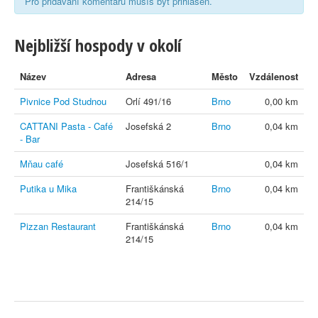
Pro přidávání komentářů musíš být přihlášen.
Nejbližší hospody v okolí
Název
Adresa
Město
Vzdálenost
Pivnice Pod Studnou
Orlí 491/16
Brno
0,00 km
CATTANI Pasta - Café
Josefská 2
Brno
0,04 km
- Bar
Mňau café
Josefská 516/1
0,04 km
Putika u Mika
Františkánská
Brno
0,04 km
214/15
Pizzan Restaurant
Františkánská
Brno
0,04 km
214/15