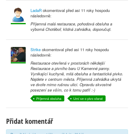
LadaR
okomentoval před
asi 11 roky
hospodu
následovně:
Příjemná malá restaurace, pohodová obsluha a
výborná Chotěboř, klidná zahrádka, doporučuji.
Strike
okomentoval před
asi 11 roky
hospodu
následovně:
Restaurace otevřená v prostorách někdejší
Restaurace a pivního baru U Kamenné panny.
Vynikající kuchyně, milá obsluha a fantastické pivko.
Najdete v centrum města. Příjemná zahrádka ukrytá
ve dvoře mimo rušnou ulici. Opravdu skvostné
posezení se vším, co k tomu patří :-)
Příjemná obsluha
Umí se o pivo starat
Přidat komentář