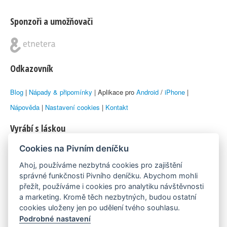
Sponzoři a umožňovači
Odkazovník
Blog
|
Nápady & připomínky
| Aplikace pro
Android
/
iPhone
|
Nápověda
|
Nastavení cookies
|
Kontakt
Vyrábí s láskou
Cookies na Pivním deníčku
© 2010–2026 by
Lukáš Zeman
aka Emka
Ahoj, používáme nezbytná cookies pro zajištění
Máme rádi
správné funkčnosti Pivního deníčku. Abychom mohli
přežít, používáme i cookies pro analytiku návštěvnosti
a marketing. Kromě těch nezbytných, budou ostatní
Pivní.info
cookies uloženy jen po udělení tvého souhlasu.
Podrobné nastavení
Poznámka pod čarou