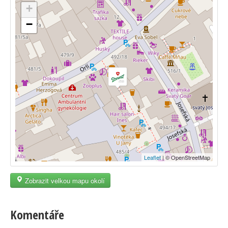
+
−
Leaflet
| © OpenStreetMap
Zobrazit velkou mapu okolí
Komentáře