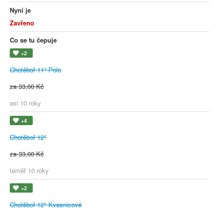
Nyní je
Zavřeno
Co se tu čepuje
+2
Chotěboř 11° Polo
za 33,00 Kč
asi 10 roky
+4
Chotěboř 12°
za 33,00 Kč
téměř 10 roky
+2
Chotěboř 12° Kvasnicové