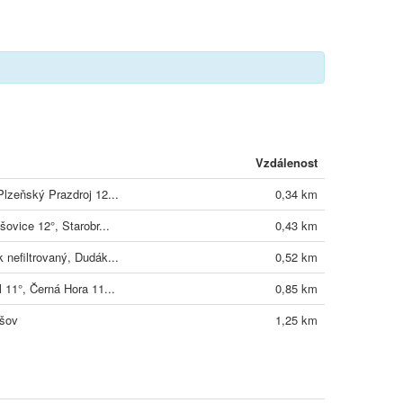
Vzdálenost
Plzeňský Prazdroj 12...
0,34 km
šovice 12°, Starobr...
0,43 km
 nefiltrovaný, Dudák...
0,52 km
 11°, Černá Hora 11...
0,85 km
ošov
1,25 km