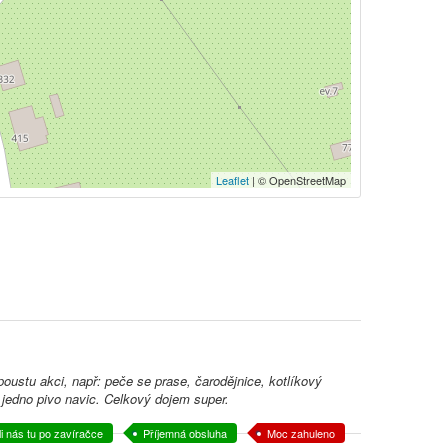
Leaflet
| © OpenStreetMap
oustu akci, např: peče se prase, čarodějnice, kotlíkový
tu jedno pivo navic. Celkový dojem super.
i nás tu po zavíračce
Příjemná obsluha
Moc zahuleno