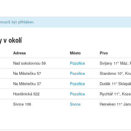
musíš být přihlášen.
 v okolí
Adresa
Město
Pivo
Nad sokolovnou 59
Pozořice
Svijany 11° Máz, 
Na Městečku 57
Pozořice
Starobrno 10°, Kru
Na Městečku 37
Pozořice
Dudák 11° Sklepák
Hostěnická 522
Pozořice
Rychtář 11°, Kozel
Sivice 106
Sivice
Heineken 11° Jar