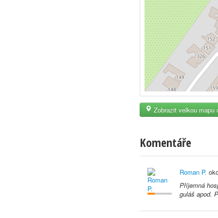
Zobrazit velkou mapu 
Komentáře
Roman P.
oko
Příjemná hosp
guláš apod. P