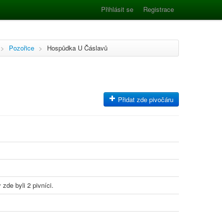
Přihlásit se
Registrace
>
Pozořice
>
Hospůdka U Čáslavů
Přidat zde pivočáru
 zde byli 2 pivníci.