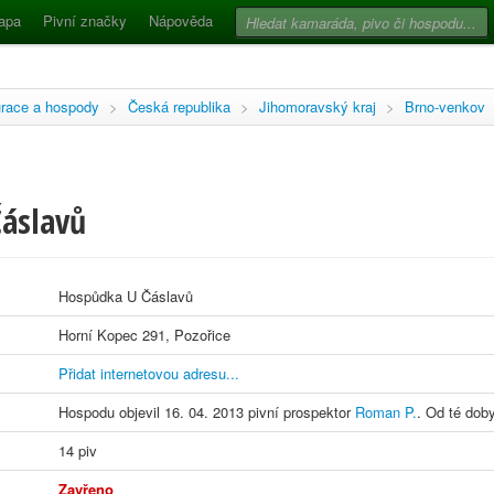
apa
Pivní značky
Nápověda
race a hospody
>
Česká republika
>
Jihomoravský kraj
>
Brno-venkov
áslavů
Hospůdka U Čáslavů
Horní Kopec 291, Pozořice
Přidat internetovou adresu...
Hospodu objevil 16. 04. 2013 pivní prospektor
Roman P.
. Od té doby
14 piv
Zavřeno