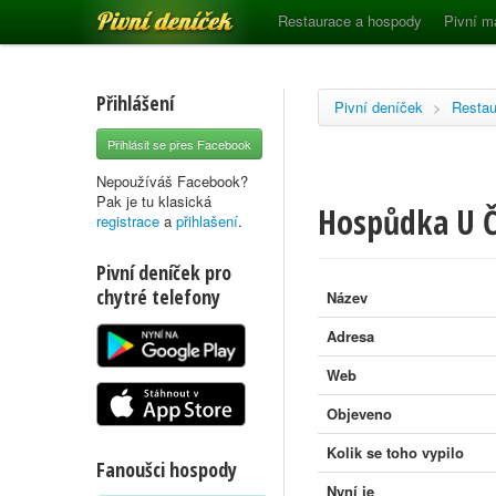
Pivní deníček
Restaurace a hospody
Pivní m
Přihlášení
Pivní deníček
>
Restau
Přihlásit se přes Facebook
Nepoužíváš Facebook?
Pak je tu klasická
Hospůdka U Č
registrace
a
přihlašení
.
Pivní deníček pro
chytré telefony
Název
Adresa
Web
Objeveno
Kolik se toho vypilo
Fanoušci hospody
Nyní je