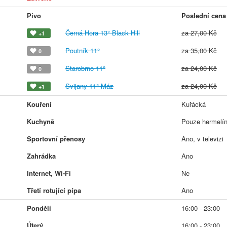
Pivo
Poslední cena
Černá Hora 13° Black Hill
za 27,00 Kč
+1
Poutník 11°
za 35,00 Kč
0
Starobrno 11°
za 24,00 Kč
0
Svijany 11° Máz
za 24,00 Kč
+1
Kouření
Kuřácká
Kuchyně
Pouze hermelíny
Sportovní přenosy
Ano, v televizi
Zahrádka
Ano
Internet, Wi-Fi
Ne
Třetí rotující pípa
Ano
Pondělí
16:00 - 23:00
Úterý
16:00 - 23:00