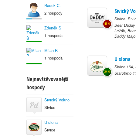
Radek C.
Sivický V
2 hospody
Sivice, Sivi
45 Kč
Beer Daddy 
Zdeněk Š
Ležák, Bee
1 hospoda
Daddy Májov
Milan P.
1 hospoda
U slona
Sivice 154, 
24 Kč
Starobrno 1
Nejnavštěvovanější
hospody
Sivický Vokno
Sivice
U slona
Sivice