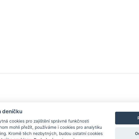
y
| Aplikace pro
Android
/
iPhone
|
Nápověda
|
Nastavení cookies
|
Kontakt
m deníčku
tná cookies pro zajištění správné funkčnosti
hom mohli přežít, používáme i cookies pro analytiku
O
ing. Kromě těch nezbytných, budou ostatní cookies
zdroj, který není spjat s žádným konkrétním pivovarem ani restaurací. Názor