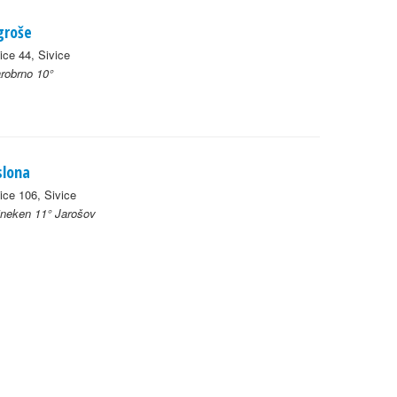
groše
ice 44, Sivice
robrno 10°
slona
ice 106, Sivice
ineken 11° Jarošov