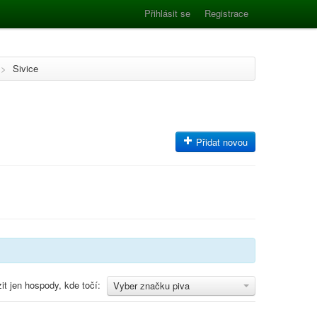
Přihlásit se
Registrace
>
Sivice
Přidat novou
it jen hospody, kde točí:
Vyber značku piva