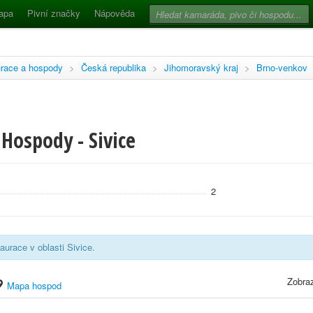
apa
Pivní značky
Nápověda
race a hospody
>
Česká republika
>
Jihomoravský kraj
>
Brno-venkov
Hospody - Sivice
2
aurace v oblasti Sivice.
Zobraz
Mapa hospod