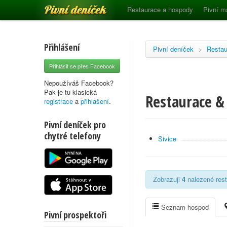
Pivní deníček
Restaurace a hospody
Pivní m
Přihlášení
Pivní deníček
>
Restau
Přihlásit se přes Facebook
Nepoužíváš Facebook?
Pak je tu klasická
Restaurace & 
registrace
a
přihlašení
.
Pivní deníček pro
chytré telefony
Sivice
Zobrazuji
4
nalezené rest
Seznam hospod
Pivní prospektoři