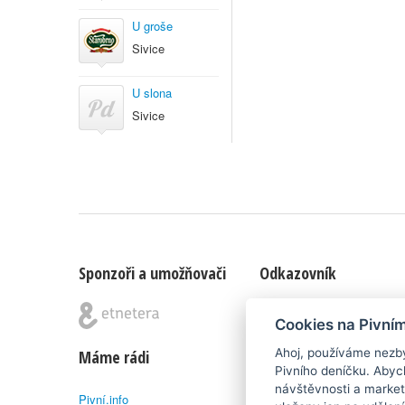
U groše
Sivice
U slona
Sivice
Sponzoři a umožňovači
Odkazovník
Blog
|
Nápady & připomínk
Cookies na Pivní
Ahoj, používáme nezby
Máme rádi
Poznámka pod čarou
Pivního deníčku. Abyc
návštěvnosti a market
Pivní.info
Pivní deníček je nezávislý 