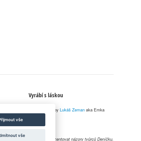
Vyrábí s láskou
© 2010–2026 by
Lukáš Zeman
aka Emka
Přijmout vše
dmítnout vše
y uživatelů nemusí nutně reprezentovat názory tvůrců Deníčku.