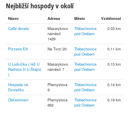
Nejbližší hospody v okolí
Název
Adresa
Město
Vzdálenost
Caffé donato
Masarykovo
Třebechovice
0,03 km
náměstí
pod Orebem
1426
Pizzeria Elli
Na Tvrzi 20
Třebechovice
0,11 km
pod Orebem
U Ludvíčka ( též U
Masarykovo
Třebechovice
0,13 km
Radnice či U Štajnů
náměstí 7
pod Orebem
)
Hospoda na
Přemyslova
Třebechovice
0,14 km
Dvorečku
9
pod Orebem
Občerstvení
Přemyslova
Třebechovice
0,19 km
662
pod Orebem