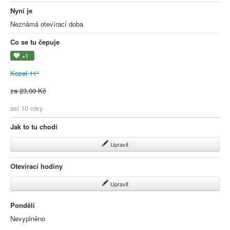
Nyní je
Neznámá otevírací doba
Co se tu čepuje
+1
Kozel 11°
za 23,00 Kč
asi 10 roky
Jak to tu chodí
Upravit
Otevírací hodiny
Upravit
Pondělí
Nevyplněno