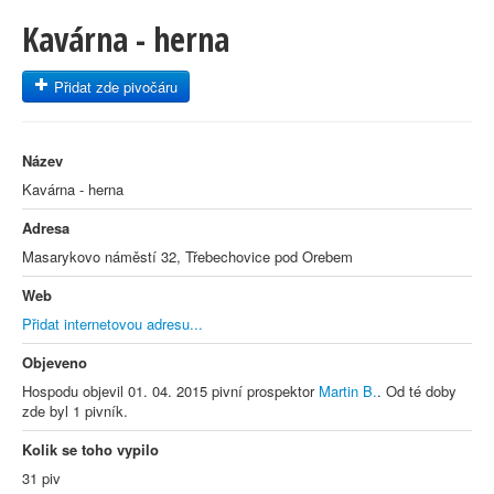
Kavárna - herna
Přidat zde pivočáru
Název
Kavárna - herna
Adresa
Masarykovo náměstí 32, Třebechovice pod Orebem
Web
Přidat internetovou adresu...
Objeveno
Hospodu objevil 01. 04. 2015 pivní prospektor
Martin B.
. Od té doby
zde byl 1 pivník.
Kolik se toho vypilo
31 piv