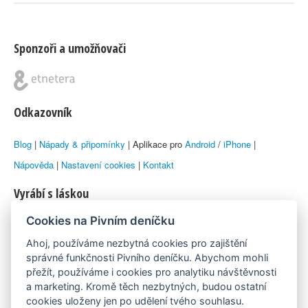
Sponzoři a umožňovači
Odkazovník
Blog
|
Nápady & připomínky
| Aplikace pro
Android
/
iPhone
|
Nápověda
|
Nastavení cookies
|
Kontakt
Vyrábí s láskou
Cookies na Pivním deníčku
© 2010–2026 by
Lukáš Zeman
aka Emka
Ahoj, používáme nezbytná cookies pro zajištění
Máme rádi
správné funkčnosti Pivního deníčku. Abychom mohli
přežít, používáme i cookies pro analytiku návštěvnosti
a marketing. Kromě těch nezbytných, budou ostatní
Pivní.info
cookies uloženy jen po udělení tvého souhlasu.