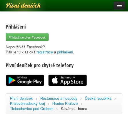
Pivní deníček
Restaurace a hospody
Pivní mapa
Přihlášení
Pivní značky
Přihlásit se přes Facebook
Nápověda
Nepoužíváš Facebook?
Pak je tu klasická
registrace
a
přihlašení
.
Pivní deníček pro chytré telefony
Přihlásit se
Registrace
Pivní deníček
>
Restaurace a hospody
>
Česká republika
>
Královéhradecký kraj
>
Hradec Králové
>
Třebechovice pod Orebem
>
Kavárna - herna