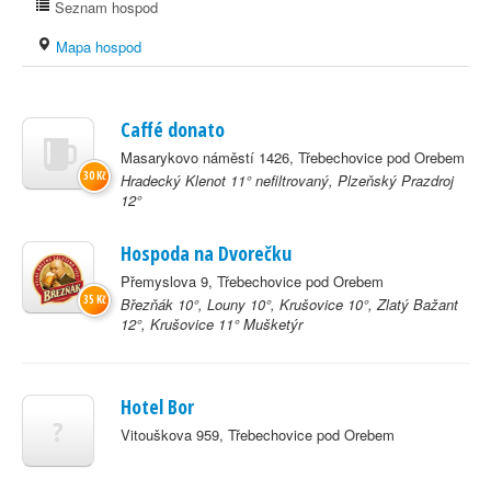
Seznam hospod
Mapa hospod
Caffé donato
Masarykovo náměstí 1426, Třebechovice pod Orebem
30 Kč
Hradecký Klenot 11° nefiltrovaný, Plzeňský Prazdroj
12°
Hospoda na Dvorečku
Přemyslova 9, Třebechovice pod Orebem
35 Kč
Březňák 10°, Louny 10°, Krušovice 10°, Zlatý Bažant
12°, Krušovice 11° Mušketýr
Hotel Bor
?
Vitouškova 959, Třebechovice pod Orebem