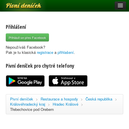
Pivní deníček
Restaurace a hospody
Pivní mapa
Přihlášení
Pivní značky
Přihlásit se přes Facebook
Nápověda
Nepoužíváš Facebook?
Pak je tu klasická
registrace
a
přihlašení
.
Pivní deníček pro chytré telefony
Přihlásit se
Registrace
Pivní deníček
>
Restaurace a hospody
>
Česká republika
>
Královéhradecký kraj
>
Hradec Králové
>
Třebechovice pod Orebem