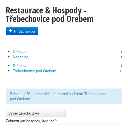
Restaurace & Hospody -
Třebechovice pod Orebem
Přidat novou
Krňovice
1
Nepasice
1
Štěnkov
1
Třebechovice pod Orebem
6
Zobrazuji
20
nalezených restaurací v oblasti Třebechovice
pod Orebem.
Vyber značku piva
Zobrazit jen hospody, kde točí: