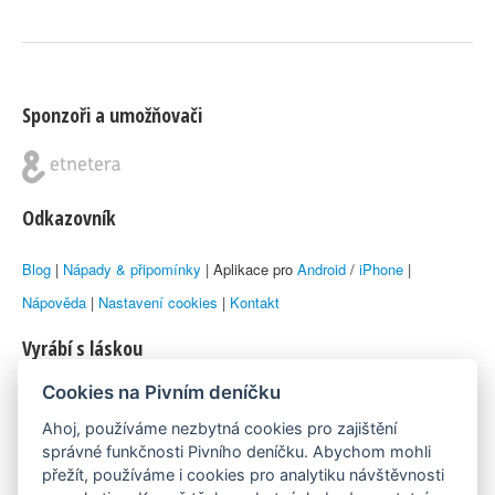
Sponzoři a umožňovači
Odkazovník
Blog
|
Nápady & připomínky
| Aplikace pro
Android
/
iPhone
|
Nápověda
|
Nastavení cookies
|
Kontakt
Vyrábí s láskou
Cookies na Pivním deníčku
© 2010–2026 by
Lukáš Zeman
aka Emka
Ahoj, používáme nezbytná cookies pro zajištění
Máme rádi
správné funkčnosti Pivního deníčku. Abychom mohli
přežít, používáme i cookies pro analytiku návštěvnosti