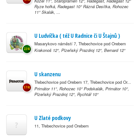
Kozel 11°, Staropramen 12°, Radegast, Radegast 12°
Ryze hořká, Radegast 10° Rázná Desítka, Rohozec
11° Skalák, ...
U Ludvíčka ( též U Radnice či U Štajnů )
Masarykovo náměstí 7, Třebechovice pod Orebem
22 Kč
Krakonoš 12°, Plzeňský Prazdroj 12°, Bernard 12°
U skanzenu
Třebechovice pod Orebem 17, Třebechovice pod Or...
37 Kč
Primátor 11°, Rohozec 10° Podskalák, Primátor 10°,
Plzeňský Prazdroj 12°, Rychtář 10°
U Zlaté podkovy
?
11, Třebechovice pod Orebem