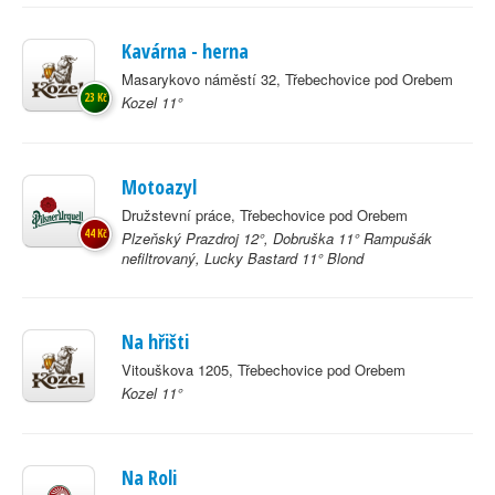
Kavárna - herna
Masarykovo náměstí 32, Třebechovice pod Orebem
23 Kč
Kozel 11°
Motoazyl
Družstevní práce, Třebechovice pod Orebem
44 Kč
Plzeňský Prazdroj 12°, Dobruška 11° Rampušák
nefiltrovaný, Lucky Bastard 11° Blond
Na hřišti
Vitouškova 1205, Třebechovice pod Orebem
Kozel 11°
Na Roli