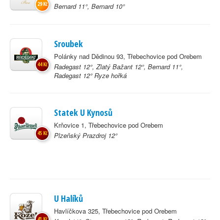
29 Kč
Bernard 11°, Bernard 10°
Sroubek
Polánky nad Dědinou 93, Třebechovice pod Orebem
44 Kč
Radegast 12°, Zlatý Bažant 12°, Bernard 11°,
Radegast 12° Ryze hořká
Statek U Kynosů
Krňovice 1, Třebechovice pod Orebem
45 Kč
Plzeňský Prazdroj 12°
U Halíků
Havlíčkova 325, Třebechovice pod Orebem
41 Kč