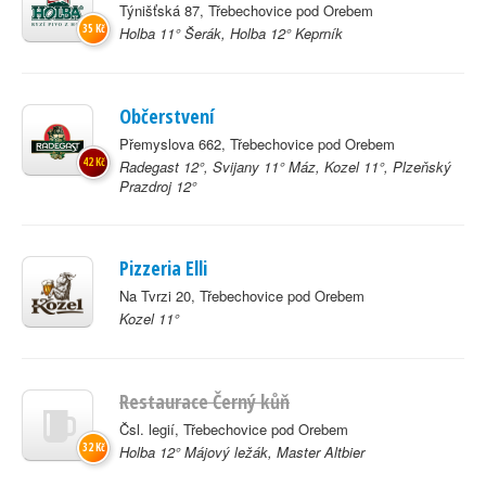
Týnišťská 87, Třebechovice pod Orebem
35 Kč
Holba 11° Šerák, Holba 12° Keprník
Občerstvení
Přemyslova 662, Třebechovice pod Orebem
42 Kč
Radegast 12°, Svijany 11° Máz, Kozel 11°, Plzeňský
Prazdroj 12°
Pizzeria Elli
Na Tvrzi 20, Třebechovice pod Orebem
Kozel 11°
Restaurace Černý kůň
Čsl. legií, Třebechovice pod Orebem
32 Kč
Holba 12° Májový ležák, Master Altbier