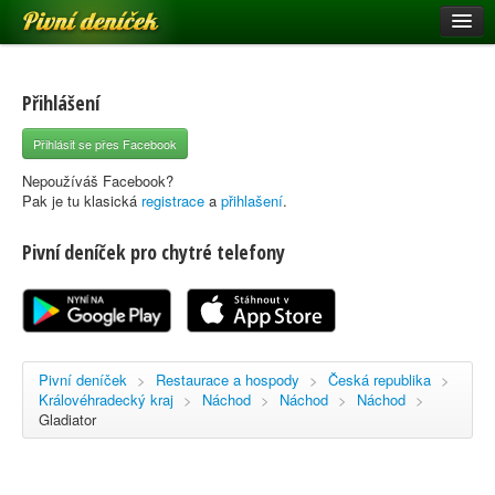
Pivní deníček
Restaurace a hospody
Pivní mapa
Přihlášení
Pivní značky
Přihlásit se přes Facebook
Nápověda
Nepoužíváš Facebook?
Pak je tu klasická
registrace
a
přihlašení
.
Pivní deníček pro chytré telefony
Přihlásit se
Registrace
Pivní deníček
>
Restaurace a hospody
>
Česká republika
>
Královéhradecký kraj
>
Náchod
>
Náchod
>
Náchod
>
Gladiator