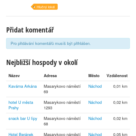
Hlučný lokál
Přidat komentář
Pro přidávání komentářů musíš být přihlášen.
Nejbližší hospody v okolí
Název
Adresa
Město
Vzdálenost
Kavárna Arkána
Masarykovo náměstí
Náchod
0,01 km
69
hotel U města
Masarykovo náměstí
Náchod
0,02 km
Prahy
1293
snack bar U lípy
Masarykovo náměstí
Náchod
0,02 km
68
Hotel Beránek
Masarykovo náměstí
Náchod
0,05 km