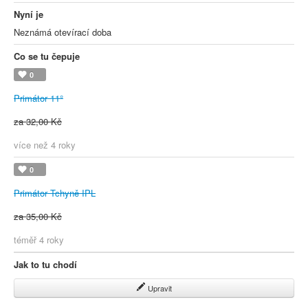
Nyní je
Neznámá otevírací doba
Co se tu čepuje
0
Primátor 11°
za 32,00 Kč
více než 4 roky
0
Primátor Tchyně IPL
za 35,00 Kč
téměř 4 roky
Jak to tu chodí
Upravit