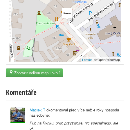
Leaflet
| © OpenStreetMap
Zobrazit velkou mapu okolí
Komentáře
Maciek T
okomentoval před
více než 4 roky
hospodu
následovně:
Pub na Rynku, piwo przyzwoite, nic specjalnego, ale
ok