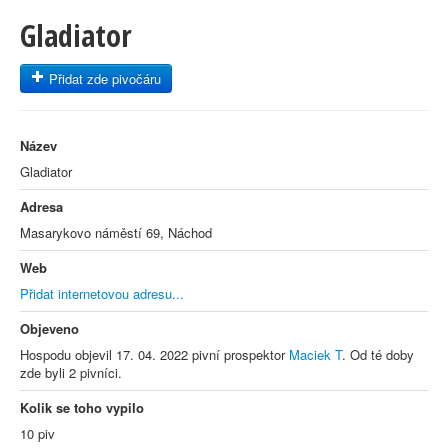
Gladiator
Přidat zde pivočáru
Název
Gladiator
Adresa
Masarykovo náměstí 69, Náchod
Web
Přidat internetovou adresu...
Objeveno
Hospodu objevil 17. 04. 2022 pivní prospektor
Maciek T
. Od té doby
zde byli 2 pivníci.
Kolik se toho vypilo
10 piv