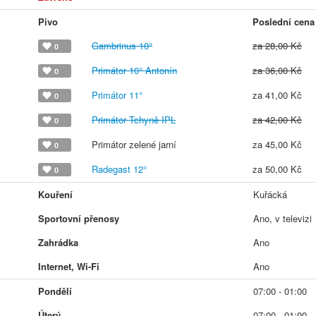
Pivo
Poslední cena
Gambrinus 10°
za 28,00 Kč
0
Primátor 10° Antonín
za 36,00 Kč
0
Primátor 11°
za 41,00 Kč
0
Primátor Tchyně IPL
za 42,00 Kč
0
Primátor zelené jarní
za 45,00 Kč
0
Radegast 12°
za 50,00 Kč
0
Kouření
Kuřácká
Sportovní přenosy
Ano, v televizi
Zahrádka
Ano
Internet, Wi-Fi
Ano
Pondělí
07:00 - 01:00
Úterý
07:00 - 01:00