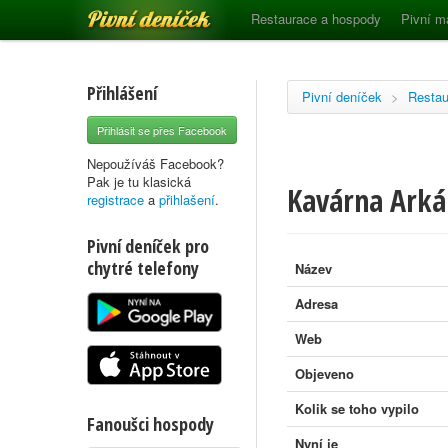
Pivní deníček
Restaurace a hospody
Pivní m
Přihlášení
Pivní deníček
>
Restau
Přihlásit se přes Facebook
Nepoužíváš Facebook?
Pak je tu klasická
Kavárna Ark
registrace
a
přihlašení
.
Pivní deníček pro
chytré telefony
Název
Adresa
Web
Objeveno
Kolik se toho vypilo
Fanoušci hospody
Nyní je