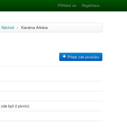
Přihlásit se
Registrace
Náchod
>
Kavárna Arkána
Přidat zde pivočáru
 zde byli 2 pivníci.