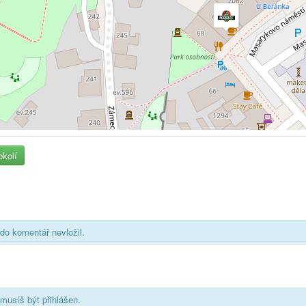
okolí
do komentář nevložil.
musíš být přihlášen.