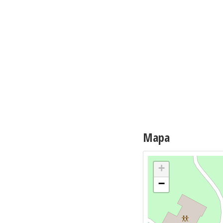
Mapa
+
−