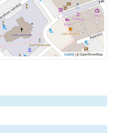
Leaflet
| © OpenStreetMap