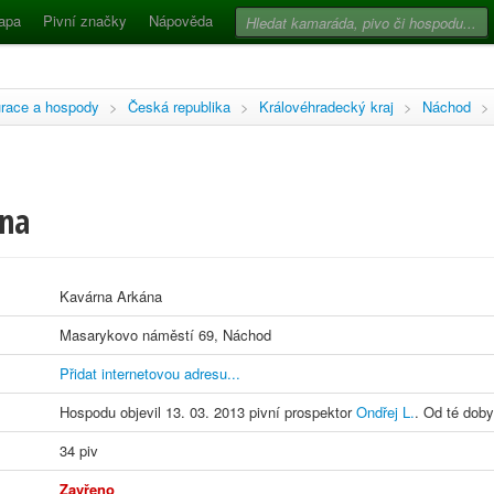
apa
Pivní značky
Nápověda
race a hospody
>
Česká republika
>
Královéhradecký kraj
>
Náchod
>
ána
Kavárna Arkána
Masarykovo náměstí 69, Náchod
Přidat internetovou adresu...
Hospodu objevil 13. 03. 2013 pivní prospektor
Ondřej L.
. Od té doby
34 piv
Zavřeno