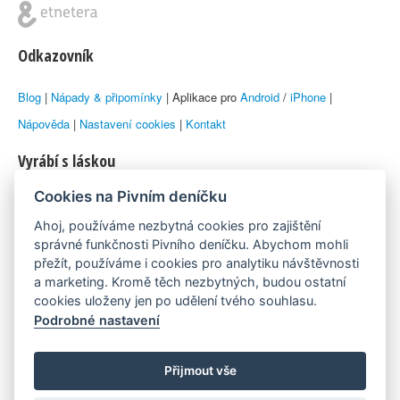
Odkazovník
Blog
|
Nápady & připomínky
| Aplikace pro
Android
/
iPhone
|
Nápověda
|
Nastavení cookies
|
Kontakt
Vyrábí s láskou
Cookies na Pivním deníčku
© 2010–2026 by
Lukáš Zeman
aka Emka
Ahoj, používáme nezbytná cookies pro zajištění
Máme rádi
správné funkčnosti Pivního deníčku. Abychom mohli
přežít, používáme i cookies pro analytiku návštěvnosti
a marketing. Kromě těch nezbytných, budou ostatní
Pivní.info
cookies uloženy jen po udělení tvého souhlasu.
Podrobné nastavení
Poznámka pod čarou
Pivní deníček je nezávislý zdroj, který není spjat s žádným
Přijmout vše
konkrétním pivovarem ani restaurací. Názory uživatelů nemusí nutně