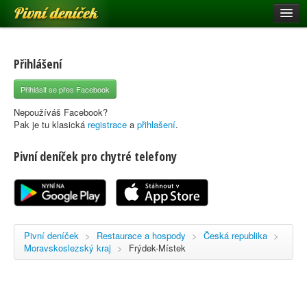
Pivní deníček
Restaurace a hospody
Pivní mapa
Přihlášení
Pivní značky
Přihlásit se přes Facebook
Nápověda
Nepoužíváš Facebook?
Pak je tu klasická
registrace
a
přihlašení
.
Pivní deníček pro chytré telefony
Přihlásit se
Registrace
Pivní deníček
>
Restaurace a hospody
>
Česká republika
>
Moravskoslezský kraj
>
Frýdek-Místek