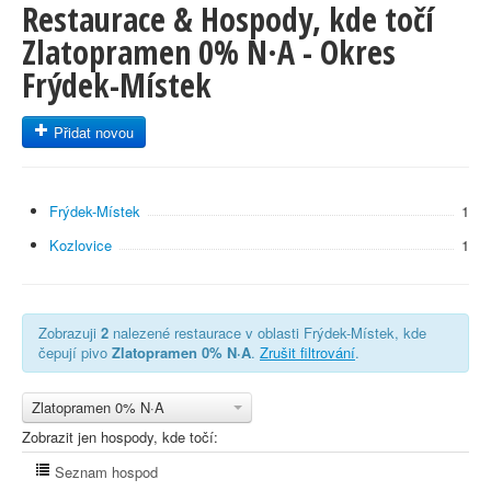
Restaurace & Hospody, kde točí
Zlatopramen 0% N·A - Okres
Frýdek-Místek
Přidat novou
Frýdek-Místek
1
Kozlovice
1
Zobrazuji
2
nalezené restaurace v oblasti Frýdek-Místek, kde
čepují pivo
Zlatopramen 0% N·A
.
Zrušit filtrování
.
Zlatopramen 0% N·A
Zobrazit jen hospody, kde točí:
Seznam hospod