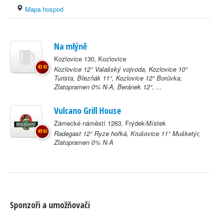
Mapa hospod
Na mlýně
Kozlovice 130, Kozlovice
43 Kč
Kozlovice 12° Valašský vojvoda, Kozlovice 10°
Turista, Březňák 11°, Kozlovice 12° Borůvka,
Zlatopramen 0% N·A, Beránek 12°, ...
Vulcano Grill House
Zámecké náměstí 1263, Frýdek-Místek
49 Kč
Radegast 12° Ryze hořká, Krušovice 11° Mušketýr,
Zlatopramen 0% N·A
Sponzoři a umožňovači