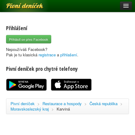
Pivní deníček
Restaurace a hospody
Pivní mapa
Přihlášení
Pivní značky
Přihlásit se přes Facebook
Nápověda
Nepoužíváš Facebook?
Pak je tu klasická
registrace
a
přihlašení
.
Pivní deníček pro chytré telefony
Přihlásit se
Registrace
Pivní deníček
>
Restaurace a hospody
>
Česká republika
>
Moravskoslezský kraj
>
Karviná