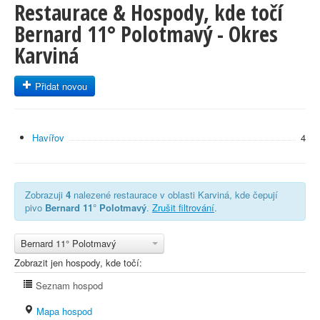
Restaurace & Hospody, kde točí
Bernard 11° Polotmavý - Okres
Karviná
Přidat novou
Havířov
4
Zobrazuji
4
nalezené restaurace v oblasti Karviná, kde čepují
pivo
Bernard 11° Polotmavý
.
Zrušit filtrování
.
Bernard 11° Polotmavý
Zobrazit jen hospody, kde točí:
Seznam hospod
Mapa hospod