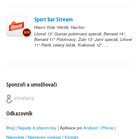
Sport bar Stream
Hlavní třída 169/48, Havířov
44 Kč
Litovel 13° Gustav polotmavý speciál, Bernard 14°,
Bernard 11° Polotmavý, Zubr 13° Jarní speciál, Litovel
11° Patrik zelený ležák, Krakonoš 12°, ...
Sponzoři a umožňovači
Odkazovník
Blog
|
Nápady & připomínky
| Aplikace pro
Android
/
iPhone
|
Nápověda
|
Nastavení cookies
|
Kontakt