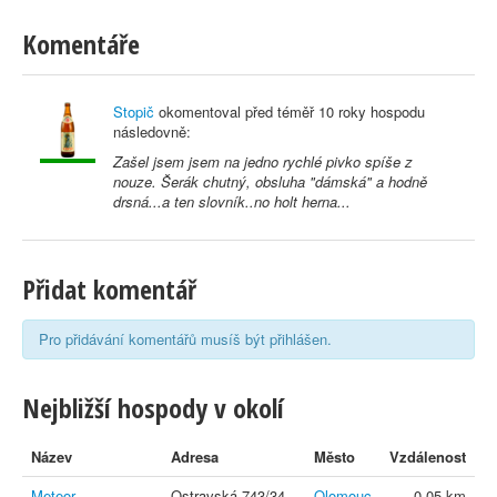
Komentáře
Stopič
okomentoval před
téměř 10 roky
hospodu
následovně:
Zašel jsem jsem na jedno rychlé pivko spíše z
nouze. Šerák chutný, obsluha "dámská" a hodně
drsná...a ten slovník..no holt herna...
Přidat komentář
Pro přidávání komentářů musíš být přihlášen.
Nejbližší hospody v okolí
Název
Adresa
Město
Vzdálenost
Meteor
Ostravská 743/34
Olomouc
0,05 km