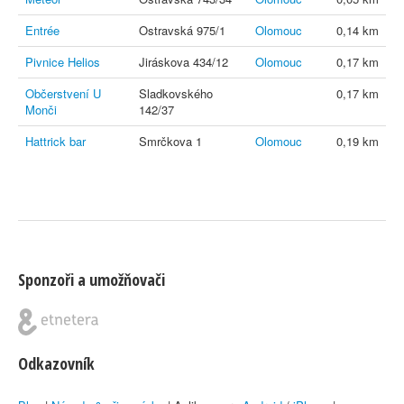
Entrée
Ostravská 975/1
Olomouc
0,14 km
Pivnice Helios
Jiráskova 434/12
Olomouc
0,17 km
Občerstvení U
Sladkovského
0,17 km
Monči
142/37
Hattrick bar
Smrčkova 1
Olomouc
0,19 km
Sponzoři a umožňovači
Odkazovník