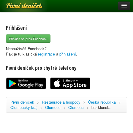
Pivní deníček
Restaurace a hospody
Pivní mapa
Přihlášení
Pivní značky
Přihlásit se přes Facebook
Nápověda
Nepoužíváš Facebook?
Pak je tu klasická
registrace
a
přihlašení
.
Pivní deníček pro chytré telefony
Přihlásit se
Registrace
Pivní deníček
>
Restaurace a hospody
>
Česká republika
>
Olomoucký kraj
>
Olomouc
>
Olomouc
>
bar klenota