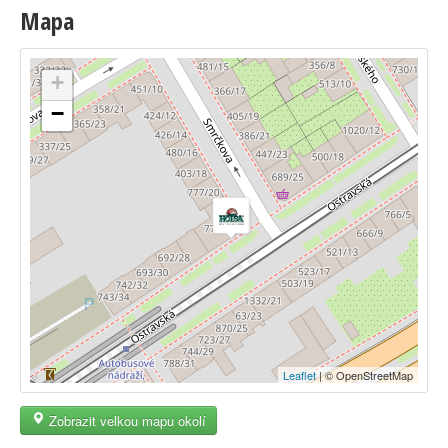
Mapa
+
−
Leaflet
| © OpenStreetMap
Zobrazit velkou mapu okolí