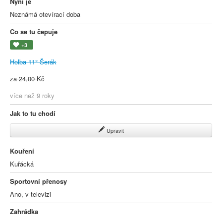
Nyní je
Neznámá otevírací doba
Co se tu čepuje
+3
Holba 11° Šerák
za 24,00 Kč
více než 9 roky
Jak to tu chodí
Upravit
Kouření
Kuřácká
Sportovní přenosy
Ano, v televizi
Zahrádka