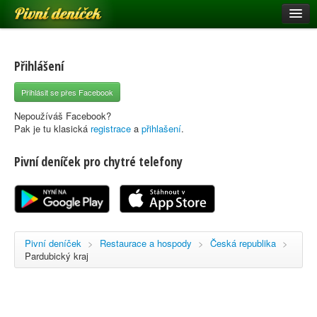
Pivní deníček
Restaurace a hospody
Pivní mapa
Přihlášení
Pivní značky
Přihlásit se přes Facebook
Nápověda
Nepoužíváš Facebook?
Pak je tu klasická
registrace
a
přihlašení
.
Pivní deníček pro chytré telefony
Přihlásit se
Registrace
Pivní deníček
>
Restaurace a hospody
>
Česká republika
>
Pardubický kraj