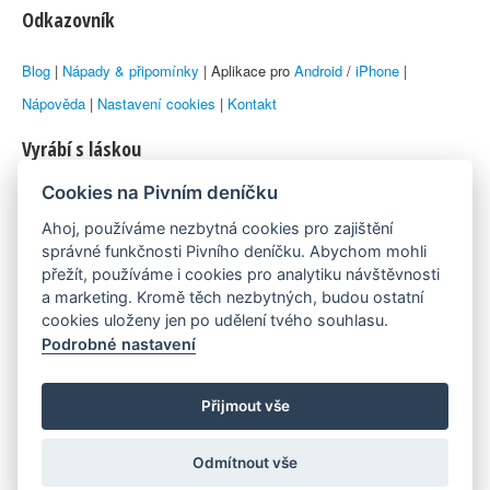
Odkazovník
Blog
|
Nápady & připomínky
| Aplikace pro
Android
/
iPhone
|
Nápověda
|
Nastavení cookies
|
Kontakt
Vyrábí s láskou
Cookies na Pivním deníčku
© 2010–2026 by
Lukáš Zeman
aka Emka
Ahoj, používáme nezbytná cookies pro zajištění
Máme rádi
správné funkčnosti Pivního deníčku. Abychom mohli
přežít, používáme i cookies pro analytiku návštěvnosti
a marketing. Kromě těch nezbytných, budou ostatní
Pivní.info
cookies uloženy jen po udělení tvého souhlasu.
Podrobné nastavení
Poznámka pod čarou
Pivní deníček je nezávislý zdroj, který není spjat s žádným
Přijmout vše
konkrétním pivovarem ani restaurací. Názory uživatelů nemusí nutně
Odmítnout vše
reprezentovat názory tvůrců Deníčku.