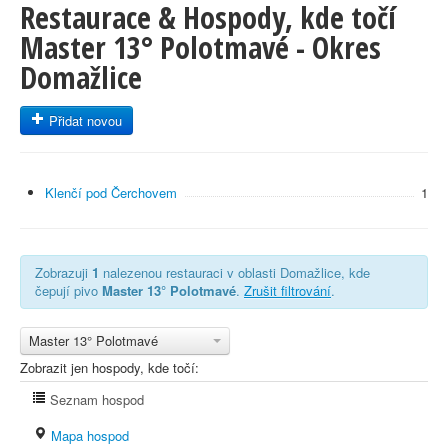
Restaurace & Hospody, kde točí
Master 13° Polotmavé - Okres
Domažlice
Přidat novou
Klenčí pod Čerchovem
1
Zobrazuji
1
nalezenou restauraci v oblasti Domažlice, kde
čepují pivo
Master 13° Polotmavé
.
Zrušit filtrování
.
Master 13° Polotmavé
Zobrazit jen hospody, kde točí:
Seznam hospod
Mapa hospod