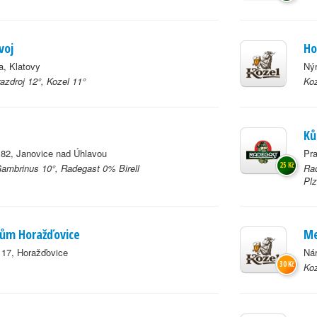
voj
Ho
, Klatovy
Ný
azdroj 12°, Kozel 11°
Koz
Ků
82, Janovice nad Úhlavou
Pra
25 Kč
Gambrinus 10°, Radegast 0% Birell
Rad
Plz
dům Horažďovice
Me
 17, Horažďovice
Nár
30 Kč
Koz