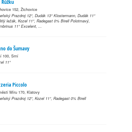
 Růžku
hovice 152, Žichovice
eňský Prazdroj 12°, Dudák 13° Klostermann, Dudák 11°
tlý ležák, Kozel 11°, Radegast 0% Birell Polotmavý,
brinus 11° Excelent, ...
no do Šumavy
í 100, Srní
el 11°
zzeria Piccolo
ěstí Míru 170, Klatovy
eňský Prazdroj 12°, Kozel 11°, Radegast 0% Birell