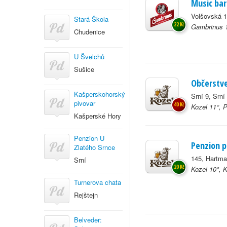
Music bar
Volšovská 1
Stará Škola
22 Kč
Gambrinus 1
Chudenice
U Švelchů
Sušice
Občerstv
Kašperskohorský
Srní 9, Srní
pivovar
40 Kč
Kozel 11°, 
Kašperské Hory
Penzion U
Penzion 
Zlatého Srnce
145, Hartma
Srní
20 Kč
Kozel 10°, 
Turnerova chata
Rejštejn
Belveder: