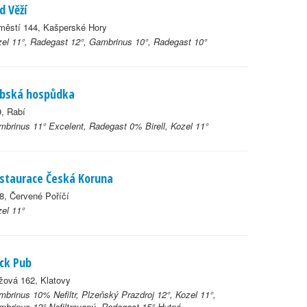
d Věží
městí 144, Kašperské Hory
el 11°, Radegast 12°, Gambrinus 10°, Radegast 10°
bská hospůdka
, Rabí
brinus 11° Excelent, Radegast 0% Birell, Kozel 11°
staurace Česká Koruna
8, Červené Poříčí
el 11°
ck Pub
žová 162, Klatovy
brinus 10% Nefiltr, Plzeňský Prazdroj 12°, Kozel 11°,
brinus 12° Nefiltrovaný, Radegast 15° Hutná