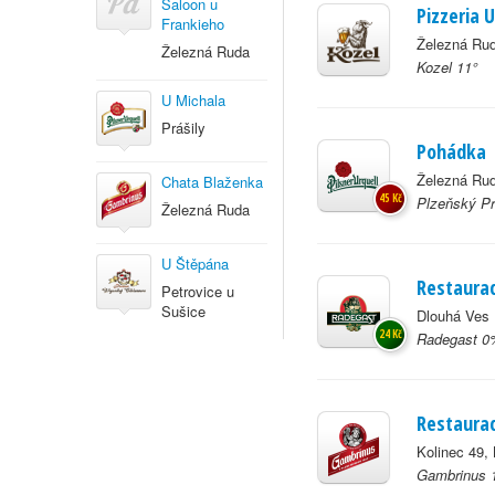
Saloon u
Pizzeria 
Frankieho
Železná Rud
Železná Ruda
Kozel 11°
U Michala
Prášily
Pohádka
Železná Rud
Chata Blaženka
45 Kč
Plzeňský Pr
Železná Ruda
U Štěpána
Restaura
Petrovice u
Sušice
Dlouhá Ves 
24 Kč
Radegast 0%
Restaurac
Kolinec 49, 
Gambrinus 1