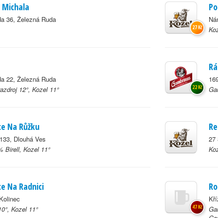
U Michala
Po
a 36, Železná Ruda
Ná
27 Kč
Koz
Rá
a 22, Železná Ruda
169
22 Kč
azdroj 12°, Kozel 11°
Gam
ce Na Růžku
Re
133, Dlouhá Ves
27 
 Birell, Kozel 11°
Koz
e Na Radnici
Ro
Kolinec
Kří
47 Kč
0°, Kozel 11°
Gam
Gam