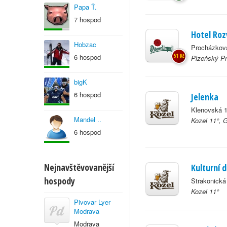
Papa Ť.
7 hospod
Hotel Roz
Hobzac
Procházkova
6 hospod
51 Kč
Plzeňský Pr
bigK
6 hospod
Jelenka
Klenovská 1
Mandel ..
Kozel 11°, 
6 hospod
Nejnavštěvovanější
Kulturní 
hospody
Strakonická
Kozel 11°
Pivovar Lyer
Modrava
Modrava