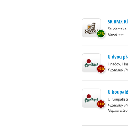
SK BMX K
Studentská 
23 Kč
Kozel 11°
U dvou př
Hnačov, Hn
40 Kč
Plzeňský Pr
U koupali
U Koupališt
38 Kč
Plzeňský Pr
Nepasteriz