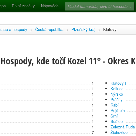
apa
Pivní značky
Nápověda
race a hospody
>
Česká republika
>
Plzeňský kraj
>
Klatovy
Hospody, kde točí Kozel 11° - Okres K
1
Klatovy I
1
Kolinec
1
Nýrsko
1
Prášily
1
Rabí
1
Rejštejn
1
Srní
1
Sušice
1
Železná Ruda
7
Žichovice