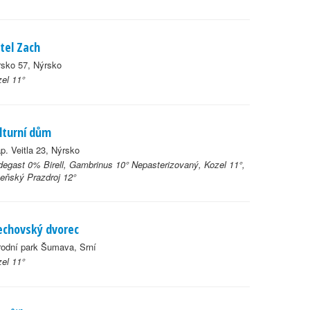
tel Zach
rsko 57, Nýrsko
el 11°
lturní dům
p. Veitla 23, Nýrsko
egast 0% Birell, Gambrinus 10° Nepasterizovaný, Kozel 11°,
eňský Prazdroj 12°
chovský dvorec
odní park Šumava, Srní
el 11°