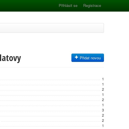
Přihlásit se
Registrace
latovy
Přidat novou
1
1
2
1
2
1
3
2
2
1