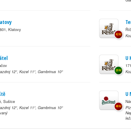
latovy
Te
601, Klatovy
Říč
42 Kč
Koz
átel
U 
ačov
171
20 Kč
azdroj 12°, Kozel 11°, Gambrinus 10°
Koz
ště
U 
ě, Sušice
Nár
48 Kč
azdroj 12°, Kozel 11°, Gambrinus 10°
Plz
ovaný
Nep
lež