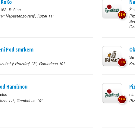
 RoKo
Na
183, Sušice
Žic
52 Kč
0° Nepasterizovaný, Kozel 11°
Plz
Svě
Gam
ení Pod smrkem
Ok
Srn
38 Kč
Plzeňský Prazdroj 12°, Gambrinus 10°
Koz
pod Hamižnou
Pi
nice
nám
54 Kč
Kozel 11°, Gambrinus 10°
Plz