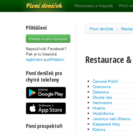
Pivní deníček
Restaurace a hospody
Pivní m
Přihlášení
Pivní deníček
>
Restau
Přihlásit se přes Facebook
Nepoužíváš Facebook?
Pak je tu klasická
Restaurace & 
registrace
a
přihlašení
.
Pivní deníček pro
chytré telefony
Červené Poříčí
Chanovice
Dešenice
Dlouhá Ves
Hartmanice
Hnačov
Horažďovice
Janovice nad Úhlavou
Kašperské Hory
Pivní prospektoři
Klatovy