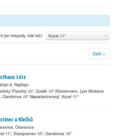
it jen hospody, kde točí:
Kozel 11°
Další »
sthaus Lötz
štejn 6, Rejštejn
eňský Prazdroj 12°, Dudák 13° Klostermann, Lyer Modrava
, Gambrinus 10° Nepasterizovaný, Kozel 11°
stinec u Klečků
anovice, Chanovice
el 11°, Staropramen 10°, Gambrinus 10°