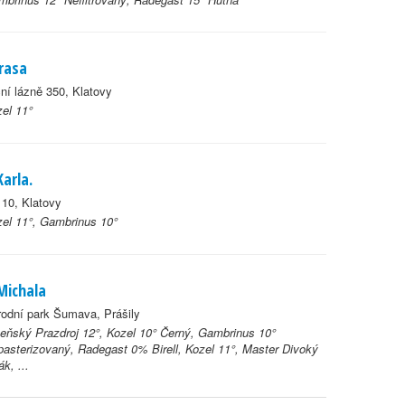
rasa
ní lázně 350, Klatovy
el 11°
Karla.
10, Klatovy
el 11°, Gambrinus 10°
Michala
odní park Šumava, Prášily
eňský Prazdroj 12°, Kozel 10° Černý, Gambrinus 10°
asterizovaný, Radegast 0% Birell, Kozel 11°, Master Divoký
ák, ...