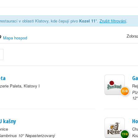
estaurací v oblasti Klatovy, kde čepují pivo
Kozel 11°
.
Zrušit filtrování
.
Zobraz
Mapa hospod
eta
Ga
zzerie Paleta, Klatovy I
Rej
35 Kč
Plz
12°
U kašny
Ho
enice
Ch
19 Kč
Gambrinus 10° Nepasterizovaný
Koz