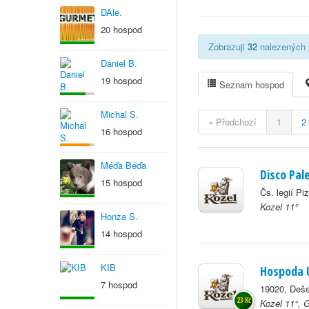
DAle.
20 hospod
Zobrazuji
32
nalezených r
Daniel B.
19 hospod
Seznam hospod
Michal S.
« Předchozí
1
2
16 hospod
Méďa Béďa
Disco Pal
15 hospod
Čs. legií Pi
Kozel 11°
Honza S.
14 hospod
KIB
Hospoda 
7 hospod
19020, Deš
23 Kč
Kozel 11°, 