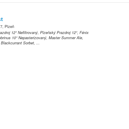
st
 7, Plzeň
azdroj 12° Nefiltrovaný, Plzeňský Prazdroj 12°, Fénix
rinus 10° Nepasterizovaný, Master Summer Ale,
 Blackcurrant Sorbet, ...