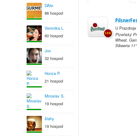
DAle.
86 hospod
PilsnerFe
Veronika L.
U Prazdroje
54 Kč
Plzeňský Pr
60 hospod
Wheat, Gamb
Sibeeria 11°
Jox
32 hospod
Honza P.
21 hospod
Miroslav S.
19 hospod
šlahy
19 hospod