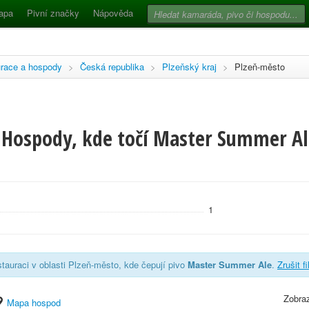
apa
Pivní značky
Nápověda
race a hospody
>
Česká republika
>
Plzeňský kraj
>
Plzeň-město
 Hospody, kde točí Master Summer Al
1
tauraci v oblasti Plzeň-město, kde čepují pivo
Master Summer Ale
.
Zrušit f
Zobraz
Mapa hospod