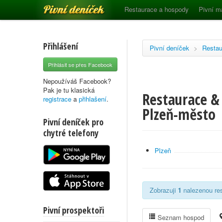
Pivní deníček
Restaurace a hospody
Pivní m
Přihlášení
Pivní deníček
>
Restau
Přihlásit se přes Facebook
Nepoužíváš Facebook?
Pak je tu klasická
Restaurace &
registrace
a
přihlašení
.
Plzeň-město
Pivní deníček pro
chytré telefony
Plzeň
Zobrazuji
1
nalezenou res
Pivní prospektoři
Seznam hospod