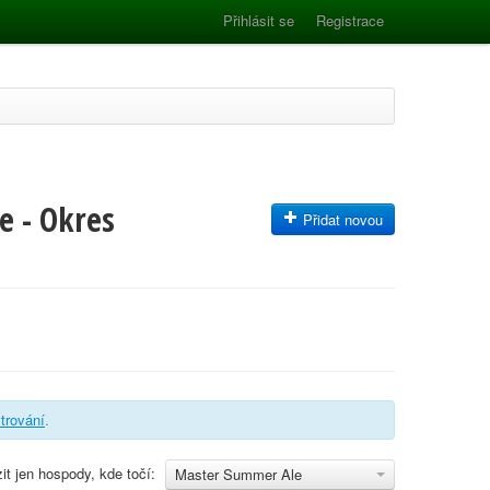
Přihlásit se
Registrace
e - Okres
Přidat novou
iltrování
.
it jen hospody, kde točí:
Master Summer Ale