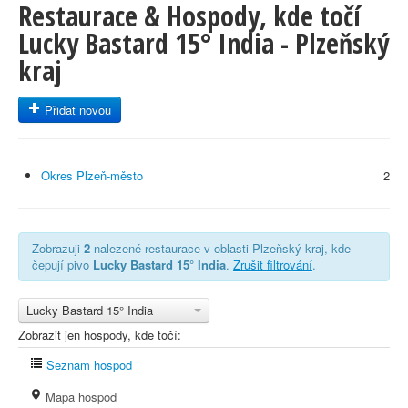
Restaurace & Hospody, kde točí
Lucky Bastard 15° India - Plzeňský
kraj
Přidat novou
Okres Plzeň-město
2
Zobrazuji
2
nalezené restaurace v oblasti Plzeňský kraj, kde
čepují pivo
Lucky Bastard 15° India
.
Zrušit filtrování
.
Lucky Bastard 15° India
Zobrazit jen hospody, kde točí:
Seznam hospod
Mapa hospod