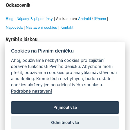
Odkazovník
Blog
|
Nápady & připomínky
| Aplikace pro
Android
/
iPhone
|
Nápověda
|
Nastavení cookies
|
Kontakt
Vyrábí s láskou
Cookies na Pivním deníčku
© 2010–2026 by
Lukáš Zeman
aka Emka
Ahoj, používáme nezbytná cookies pro zajištění
Máme rádi
správné funkčnosti Pivního deníčku. Abychom mohli
přežít, používáme i cookies pro analytiku návštěvnosti
a marketing. Kromě těch nezbytných, budou ostatní
Pivní.info
cookies uloženy jen po udělení tvého souhlasu.
Podrobné nastavení
Poznámka pod čarou
Pivní deníček je nezávislý zdroj, který není spjat s žádným
Přijmout vše
konkrétním pivovarem ani restaurací. Názory uživatelů nemusí nutně
Odmítnout vše
reprezentovat názory tvůrců Deníčku.