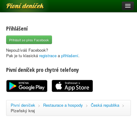
Pivní deníček
Restaurace a hospody
Pivní mapa
Přihlášení
Pivní značky
Přihlásit se přes Facebook
Nápověda
Nepoužíváš Facebook?
Pak je tu klasická
registrace
a
přihlašení
.
Pivní deníček pro chytré telefony
Přihlásit se
Registrace
Pivní deníček
>
Restaurace a hospody
>
Česká republika
>
Plzeňský kraj