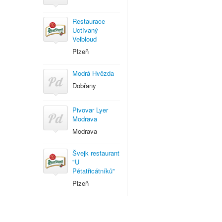
Restaurace
Uctívaný
Velbloud
Plzeň
Modrá Hvězda
Dobřany
Pivovar Lyer
Modrava
Modrava
Švejk restaurant
"U
Pětatřicátníků"
Plzeň