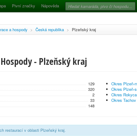
apa
Pivní značky
Nápověda
race a hospody
>
Česká republika
>
Plzeňský kraj
 Hospody - Plzeňský kraj
129
Okres Plzeň-
320
Okres Plzeň-s
2
Okres Rokyca
33
Okres Tachov
148
h restaurací v oblasti Plzeňský kraj.