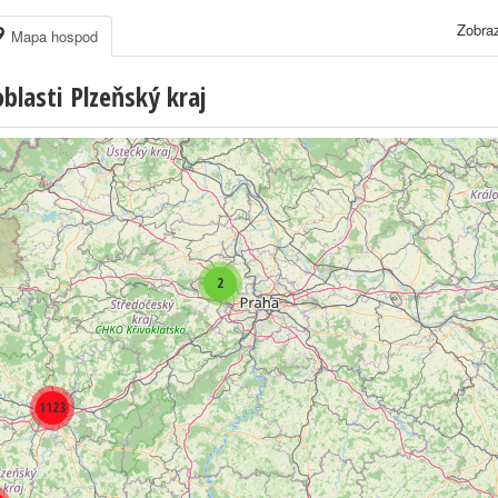
Zobraz
Mapa hospod
lasti Plzeňský kraj
2
1123