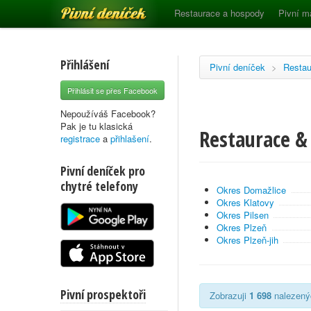
Pivní deníček
Restaurace a hospody
Pivní m
Přihlášení
Pivní deníček
>
Restau
Přihlásit se přes Facebook
Nepoužíváš Facebook?
Pak je tu klasická
Restaurace &
registrace
a
přihlašení
.
Pivní deníček pro
chytré telefony
Okres Domažlice
Okres Klatovy
Okres Pilsen
Okres Plzeň
Okres Plzeň-jih
Pivní prospektoři
Zobrazuji
1 698
nalezenýc