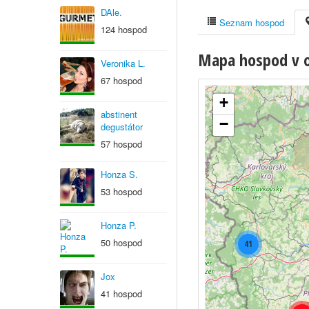
DAle.
Seznam hospod
124 hospod
Mapa hospod v ob
Veronika L.
67 hospod
+
abstinent
−
degustátor
57 hospod
Honza S.
53 hospod
Honza P.
50 hospod
41
Jox
41 hospod