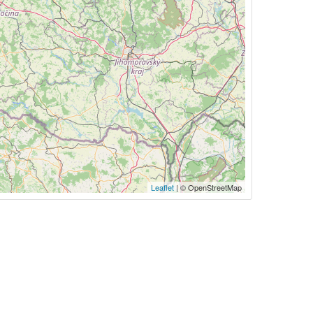
Leaflet
| © OpenStreetMap