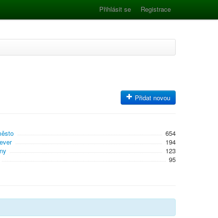
Přihlásit se
Registrace
Přidat novou
město
654
ever
194
ny
123
95