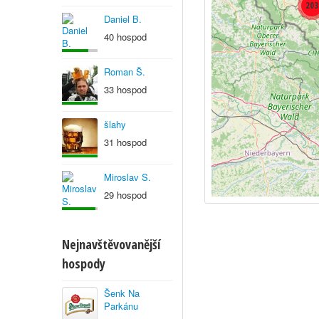
203
Daniel B.
40 hospod
Roman Š.
33 hospod
šlahy
31 hospod
Miroslav S.
29 hospod
Nejnavštěvovanější
hospody
Šenk Na
Parkánu