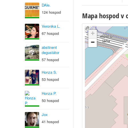
DAle.
124 hospod
Mapa hospod v ob
Veronika L.
+
67 hospod
−
abstinent
degustátor
57 hospod
Honza S.
53 hospod
Honza P.
50 hospod
Jox
41 hospod