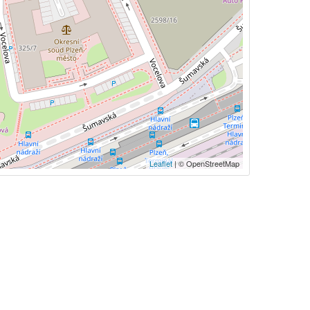
Leaflet
| © OpenStreetMap