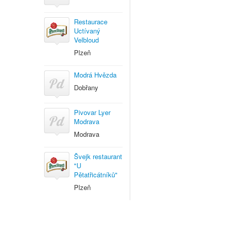
Restaurace
Uctívaný
Velbloud
Plzeň
Modrá Hvězda
Dobřany
Pivovar Lyer
Modrava
Modrava
Švejk restaurant
"U
Pětatřicátníků"
Plzeň