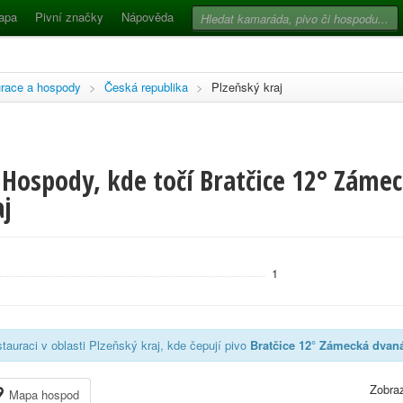
apa
Pivní značky
Nápověda
race a hospody
>
Česká republika
>
Plzeňský kraj
 Hospody, kde točí Bratčice 12° Záme
aj
1
tauraci v oblasti Plzeňský kraj, kde čepují pivo
Bratčice 12° Zámecká dvan
Zobraz
Mapa hospod