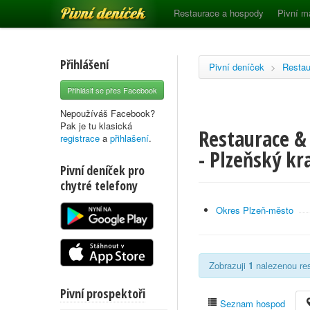
Pivní deníček
Restaurace a hospody
Pivní m
Přihlášení
Pivní deníček
>
Restau
Přihlásit se přes Facebook
Nepoužíváš Facebook?
Pak je tu klasická
Restaurace &
registrace
a
přihlašení
.
- Plzeňský kr
Pivní deníček pro
chytré telefony
Okres Plzeň-město
Zobrazuji
1
nalezenou res
Pivní prospektoři
Seznam hospod