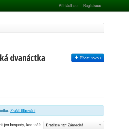
Přihlásit se
Registrace
cká dvanáctka
Přidat novou
áctka
.
Zrušit filtrování
.
it jen hospody, kde točí:
Bratčice 12° Zámecká