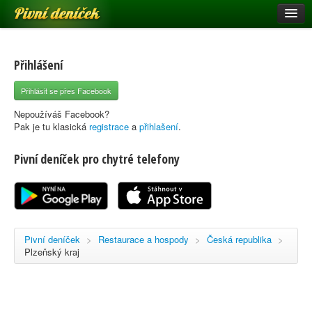
Pivní deníček
Restaurace a hospody
Pivní mapa
Přihlášení
Pivní značky
Přihlásit se přes Facebook
Nápověda
Nepoužíváš Facebook?
Pak je tu klasická
registrace
a
přihlašení
.
Pivní deníček pro chytré telefony
Přihlásit se
Registrace
Pivní deníček
>
Restaurace a hospody
>
Česká republika
>
Plzeňský kraj