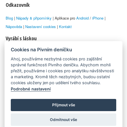
Odkazovník
Blog
|
Nápady & připomínky
| Aplikace pro
Android
/
iPhone
|
Nápověda
|
Nastavení cookies
|
Kontakt
Vyrábí s láskou
Cookies na Pivním deníčku
© 2010–2026 by
Lukáš Zeman
aka Emka
Ahoj, používáme nezbytná cookies pro zajištění
Máme rádi
správné funkčnosti Pivního deníčku. Abychom mohli
přežít, používáme i cookies pro analytiku návštěvnosti
a marketing. Kromě těch nezbytných, budou ostatní
Pivní.info
cookies uloženy jen po udělení tvého souhlasu.
Podrobné nastavení
Poznámka pod čarou
Pivní deníček je nezávislý zdroj, který není spjat s žádným
Přijmout vše
konkrétním pivovarem ani restaurací. Názory uživatelů nemusí nutně
Odmítnout vše
reprezentovat názory tvůrců Deníčku.