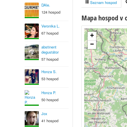
Seznam hospod
DAle.
124 hospod
Mapa hospod v ob
Veronika L.
67 hospod
+
−
abstinent
degustátor
57 hospod
Honza S.
53 hospod
Honza P.
50 hospod
Jox
41 hospod