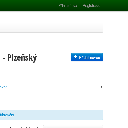
Přihlásit se
Registrace
 - Plzeňský
Přidat novou
ever
2
filtrování
.