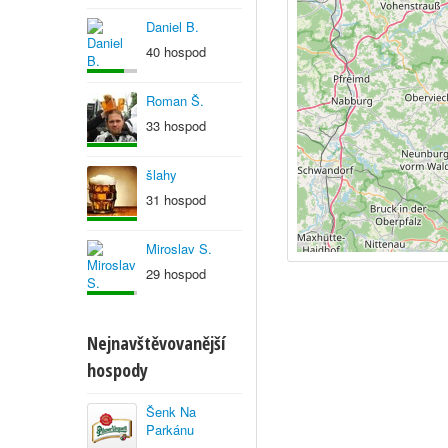
Daniel B.
40 hospod
Roman Š.
33 hospod
šlahy
31 hospod
Miroslav S.
29 hospod
Nejnavštěvovanější
hospody
Šenk Na
Parkánu