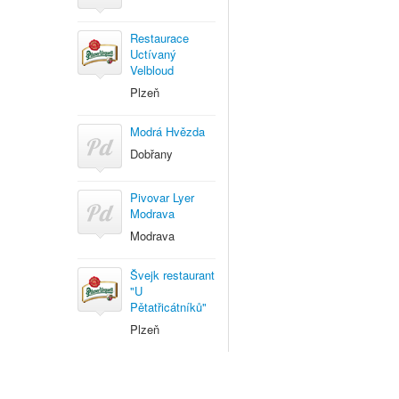
Restaurace
Uctívaný
Velbloud
Plzeň
Modrá Hvězda
Dobřany
Pivovar Lyer
Modrava
Modrava
Švejk restaurant
"U
Pětatřicátníků"
Plzeň