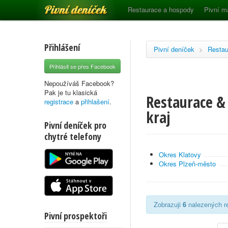
Pivní deníček
Restaurace a hospody
Pivní m
Přihlášení
Pivní deníček
>
Restau
Přihlásit se přes Facebook
Nepoužíváš Facebook?
Pak je tu klasická
Restaurace &
registrace
a
přihlašení
.
kraj
Pivní deníček pro
chytré telefony
Okres Klatovy
Okres Plzeň-město
Zobrazuji
6
nalezených re
Pivní prospektoři