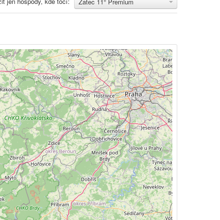
it jen hospody, kde točí:
Žatec 11° Premium