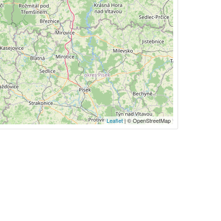
Leaflet
| © OpenStreetMap