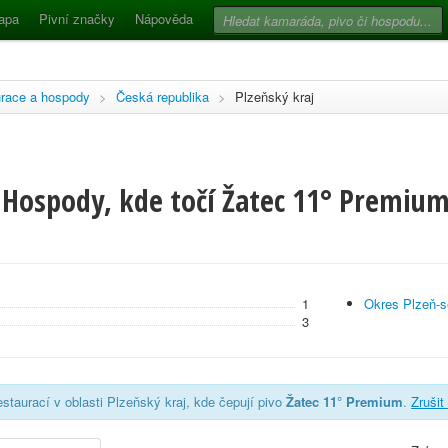
apa
Pivní značky
Nápověda
race a hospody
>
Česká republika
>
Plzeňský kraj
 Hospody, kde točí Žatec 11° Premium
1
Okres Plzeň-s
3
staurací v oblasti Plzeňský kraj, kde čepují pivo
Žatec 11° Premium
.
Zrušit 