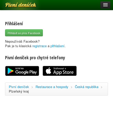
Pivní deníček
Restaurace a hospody
Pivní mapa
Přihlášení
Pivní značky
Přihlásit se přes Facebook
Nápověda
Nepoužíváš Facebook?
Pak je tu klasická
registrace
a
přihlašení
.
Pivní deníček pro chytré telefony
Přihlásit se
Registrace
Pivní deníček
>
Restaurace a hospody
>
Česká republika
>
Plzeňský kraj