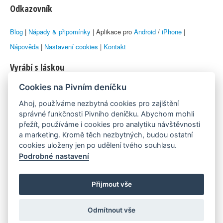
Odkazovník
Blog
|
Nápady & připomínky
| Aplikace pro
Android
/
iPhone
|
Nápověda
|
Nastavení cookies
|
Kontakt
Vyrábí s láskou
Cookies na Pivním deníčku
© 2010–2026 by
Lukáš Zeman
aka Emka
Ahoj, používáme nezbytná cookies pro zajištění
Máme rádi
správné funkčnosti Pivního deníčku. Abychom mohli
přežít, používáme i cookies pro analytiku návštěvnosti
a marketing. Kromě těch nezbytných, budou ostatní
Pivní.info
cookies uloženy jen po udělení tvého souhlasu.
Podrobné nastavení
Poznámka pod čarou
Pivní deníček je nezávislý zdroj, který není spjat s žádným
Přijmout vše
konkrétním pivovarem ani restaurací. Názory uživatelů nemusí nutně
Odmítnout vše
reprezentovat názory tvůrců Deníčku.