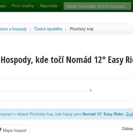
apa
Pivní značky
Nápověda
race a hospody
>
Česká republika
>
Plzeňský kraj
 Hospody, kde točí Nomád 12° Easy Ri
1
tauraci v oblasti Plzeňský kraj, kde čepují pivo
Nomád 12° Easy Rider
.
Zruš
Zobraz
Mapa hospod