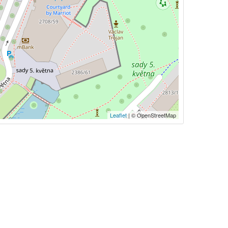
Leaflet
| © OpenStreetMap