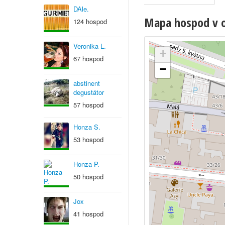
DAle.
Mapa hospod v ob
124 hospod
Veronika L.
+
67 hospod
−
abstinent
degustátor
57 hospod
Honza S.
53 hospod
Honza P.
50 hospod
Jox
41 hospod