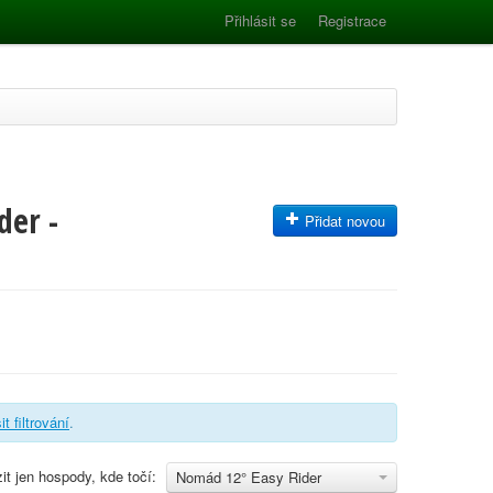
Přihlásit se
Registrace
der -
Přidat novou
it filtrování
.
it jen hospody, kde točí:
Nomád 12° Easy Rider