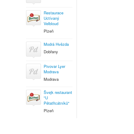
Restaurace
Uctívaný
Velbloud
Plzeň
Modrá Hvězda
Dobřany
Pivovar Lyer
Modrava
Modrava
Švejk restaurant
"U
Pětatřicátníků"
Plzeň