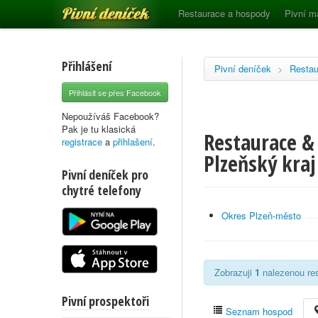
Pivní deníček
Restaurace a hospody
Pivní m
Přihlášení
Pivní deníček
>
Restau
Přihlásit se přes Facebook
Nepoužíváš Facebook?
Pak je tu klasická
Restaurace &
registrace
a
přihlašení
.
Plzeňský kraj
Pivní deníček pro
chytré telefony
Okres Plzeň-město
Zobrazuji
1
nalezenou res
Pivní prospektoři
Seznam hospod