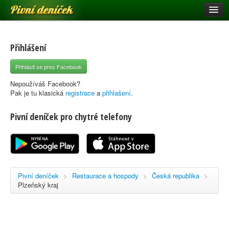
Pivní deníček
Restaurace a hospody
Pivní mapa
Přihlášení
Pivní značky
Přihlásit se přes Facebook
Nápověda
Nepoužíváš Facebook?
Pak je tu klasická
registrace
a
přihlašení
.
Pivní deníček pro chytré telefony
Přihlásit se
Registrace
Pivní deníček
>
Restaurace a hospody
>
Česká republika
>
Plzeňský kraj