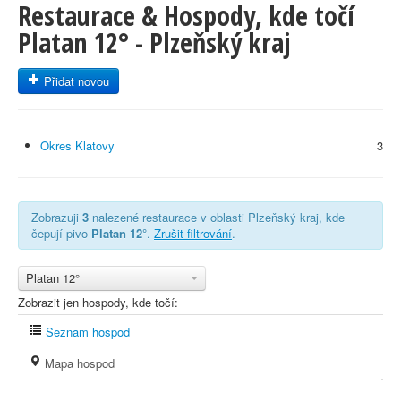
Restaurace & Hospody, kde točí
Platan 12° - Plzeňský kraj
Přidat novou
Okres Klatovy
3
Zobrazuji
3
nalezené restaurace v oblasti Plzeňský kraj, kde
čepují pivo
Platan 12°
.
Zrušit filtrování
.
Platan 12°
Zobrazit jen hospody, kde točí:
Seznam hospod
Mapa hospod