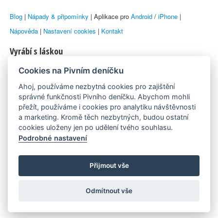
Blog
|
Nápady & připomínky
| Aplikace pro
Android
/
iPhone
|
Nápověda
|
Nastavení cookies
|
Kontakt
Vyrábí s láskou
Cookies na Pivním deníčku
© 2010–2026 by
Lukáš Zeman
aka Emka
Ahoj, používáme nezbytná cookies pro zajištění
Máme rádi
správné funkčnosti Pivního deníčku. Abychom mohli
přežít, používáme i cookies pro analytiku návštěvnosti
a marketing. Kromě těch nezbytných, budou ostatní
Pivní.info
cookies uloženy jen po udělení tvého souhlasu.
Podrobné nastavení
Poznámka pod čarou
Pivní deníček je nezávislý zdroj, který není spjat s žádným
Přijmout vše
konkrétním pivovarem ani restaurací. Názory uživatelů nemusí nutně
Odmítnout vše
reprezentovat názory tvůrců Deníčku.