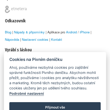
Odkazovník
Blog
|
Nápady & připomínky
| Aplikace pro
Android
/
iPhone
|
Nápověda
|
Nastavení cookies
|
Kontakt
Vyrábí s láskou
Cookies na Pivním deníčku
© 2010–2026 by
Lukáš Zeman
aka Emka
Ahoj, používáme nezbytná cookies pro zajištění
Máme rádi
správné funkčnosti Pivního deníčku. Abychom mohli
přežít, používáme i cookies pro analytiku návštěvnosti
a marketing. Kromě těch nezbytných, budou ostatní
Pivní.info
cookies uloženy jen po udělení tvého souhlasu.
Podrobné nastavení
Poznámka pod čarou
Pivní deníček je nezávislý zdroj, který není spjat s žádným
Přijmout vše