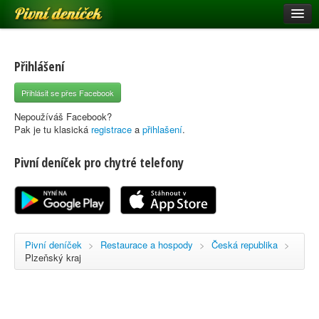
Pivní deníček
Restaurace a hospody
Pivní mapa
Přihlášení
Pivní značky
Přihlásit se přes Facebook
Nápověda
Nepoužíváš Facebook?
Pak je tu klasická
registrace
a
přihlašení
.
Pivní deníček pro chytré telefony
Přihlásit se
Registrace
Pivní deníček
>
Restaurace a hospody
>
Česká republika
>
Plzeňský kraj