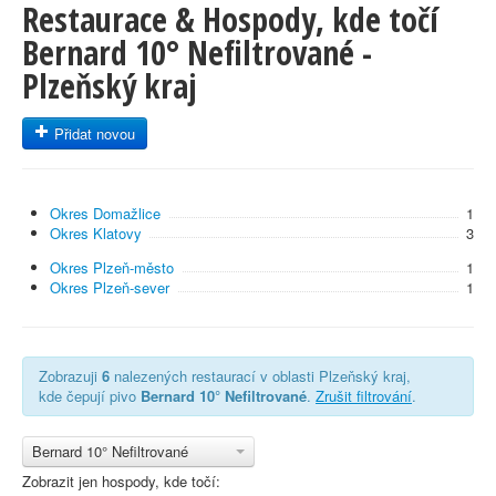
Restaurace & Hospody, kde točí
Bernard 10° Nefiltrované -
Plzeňský kraj
Přidat novou
Okres Domažlice
1
Okres Klatovy
3
Okres Plzeň-město
1
Okres Plzeň-sever
1
Zobrazuji
6
nalezených restaurací v oblasti Plzeňský kraj,
kde čepují pivo
Bernard 10° Nefiltrované
.
Zrušit filtrování
.
Bernard 10° Nefiltrované
Zobrazit jen hospody, kde točí: