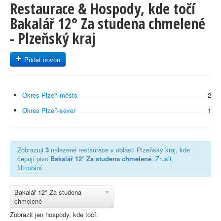
Restaurace & Hospody, kde točí
Bakalář 12° Za studena chmelené
- Plzeňský kraj
Přidat novou
Okres Plzeň-město
2
Okres Plzeň-sever
1
Zobrazuji
3
nalezené restaurace v oblasti Plzeňský kraj, kde
čepují pivo
Bakalář 12° Za studena chmelené
.
Zrušit
filtrování
.
Bakalář 12° Za studena
chmelené
Zobrazit jen hospody, kde točí: