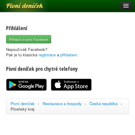
Pivní deníček
Restaurace a hospody
Pivní mapa
Přihlášení
Pivní značky
Přihlásit se přes Facebook
Nápověda
Nepoužíváš Facebook?
Pak je tu klasická
registrace
a
přihlašení
.
Pivní deníček pro chytré telefony
Přihlásit se
Registrace
Pivní deníček
>
Restaurace a hospody
>
Česká republika
>
Plzeňský kraj