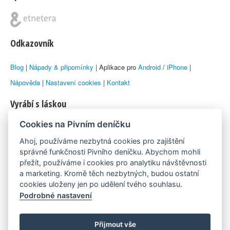
Odkazovník
Blog
|
Nápady & připomínky
| Aplikace pro
Android
/
iPhone
|
Nápověda
|
Nastavení cookies
|
Kontakt
Vyrábí s láskou
Cookies na Pivním deníčku
© 2010–2026 by
Lukáš Zeman
aka Emka
Ahoj, používáme nezbytná cookies pro zajištění
Máme rádi
správné funkčnosti Pivního deníčku. Abychom mohli
přežít, používáme i cookies pro analytiku návštěvnosti
a marketing. Kromě těch nezbytných, budou ostatní
Pivní.info
cookies uloženy jen po udělení tvého souhlasu.
Podrobné nastavení
Poznámka pod čarou
Pivní deníček je nezávislý zdroj, který není spjat s žádným
Přijmout vše