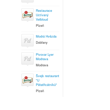
Restaurace
Uctívaný
Velbloud
Plzeň
Modrá Hvězda
Dobřany
Pivovar Lyer
Modrava
Modrava
Švejk restaurant
"U
Pětatřicátníků"
Plzeň