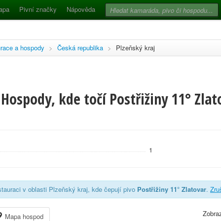
apa
Pivní značky
Nápověda
race a hospody
>
Česká republika
>
Plzeňský kraj
Hospody, kde točí Postřižiny 11° Zlat
1
tauraci v oblasti Plzeňský kraj, kde čepují pivo
Postřižiny 11° Zlatovar
.
Zruš
Zobraz
Mapa hospod