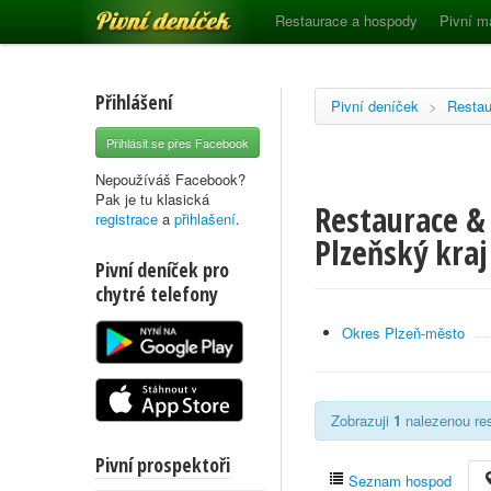
Pivní deníček
Restaurace a hospody
Pivní m
Přihlášení
Pivní deníček
>
Restau
Přihlásit se přes Facebook
Nepoužíváš Facebook?
Pak je tu klasická
Restaurace & 
registrace
a
přihlašení
.
Plzeňský kraj
Pivní deníček pro
chytré telefony
Okres Plzeň-město
Zobrazuji
1
nalezenou res
Pivní prospektoři
Seznam hospod