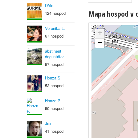
DAle.
Mapa hospod v ob
124 hospod
Veronika L.
+
67 hospod
−
abstinent
degustátor
57 hospod
Honza S.
53 hospod
Honza P.
50 hospod
Jox
41 hospod