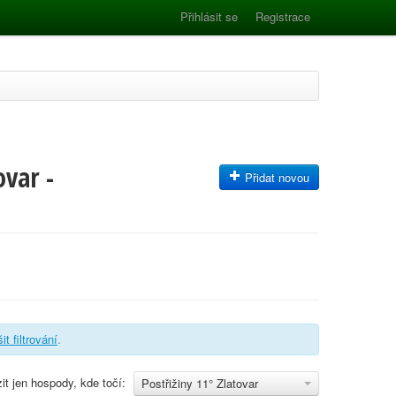
Přihlásit se
Registrace
ovar -
Přidat novou
it filtrování
.
it jen hospody, kde točí:
Postřižiny 11° Zlatovar