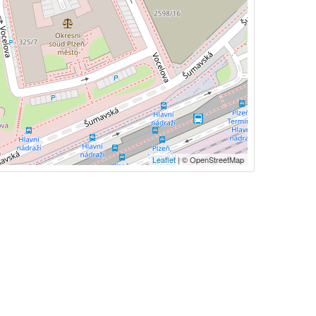
Leaflet
| © OpenStreetMap