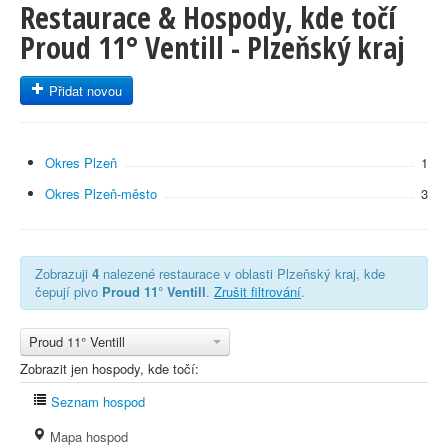
Restaurace & Hospody, kde točí
Proud 11° Ventill - Plzeňský kraj
Přidat novou
Okres Plzeň
1
Okres Plzeň-město
3
Zobrazuji
4
nalezené restaurace v oblasti Plzeňský kraj, kde
čepují pivo
Proud 11° Ventill
.
Zrušit filtrování
.
Proud 11° Ventill
Zobrazit jen hospody, kde točí:
Seznam hospod
Mapa hospod