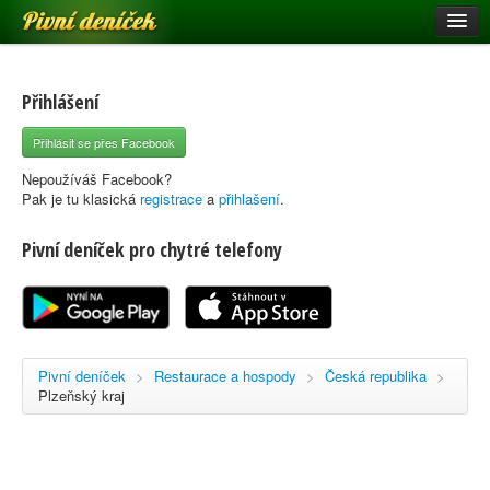
Pivní deníček
Restaurace a hospody
Pivní mapa
Přihlášení
Pivní značky
Přihlásit se přes Facebook
Nápověda
Nepoužíváš Facebook?
Pak je tu klasická
registrace
a
přihlašení
.
Pivní deníček pro chytré telefony
Přihlásit se
Registrace
Pivní deníček
>
Restaurace a hospody
>
Česká republika
>
Plzeňský kraj