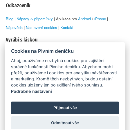
Odkazovník
Blog
|
Nápady & připomínky
| Aplikace pro
Android
/
iPhone
|
Nápověda
|
Nastavení cookies
|
Kontakt
Vyrábí s láskou
Cookies na Pivním deníčku
© 2010–2026 by
Lukáš Zeman
aka Emka
Ahoj, používáme nezbytná cookies pro zajištění
Máme rádi
správné funkčnosti Pivního deníčku. Abychom mohli
přežít, používáme i cookies pro analytiku návštěvnosti
a marketing. Kromě těch nezbytných, budou ostatní
Pivní.info
cookies uloženy jen po udělení tvého souhlasu.
Podrobné nastavení
Poznámka pod čarou
Pivní deníček je nezávislý zdroj, který není spjat s žádným
Přijmout vše
konkrétním pivovarem ani restaurací. Názory uživatelů nemusí nutně
Odmítnout vše
reprezentovat názory tvůrců Deníčku.