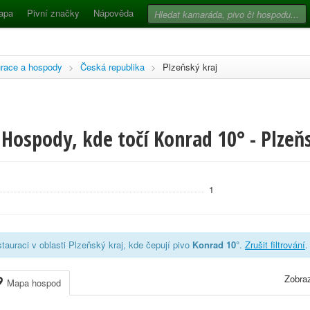
apa
Pivní značky
Nápověda
race a hospody
>
Česká republika
>
Plzeňský kraj
Hospody, kde točí Konrad 10° - Plzeň
1
tauraci v oblasti Plzeňský kraj, kde čepují pivo
Konrad 10°
.
Zrušit filtrování
.
Zobraz
Mapa hospod