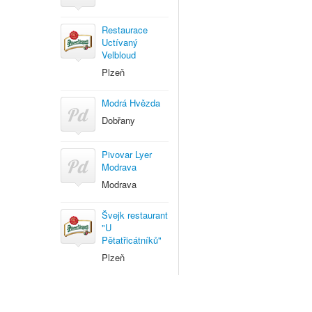
Restaurace
Uctívaný
Velbloud
Plzeň
Modrá Hvězda
Dobřany
Pivovar Lyer
Modrava
Modrava
Švejk restaurant
"U
Pětatřicátníků"
Plzeň