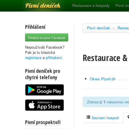
Pivní deníček
Restaurace a hospody
Pivní m
Přihlášení
Pivní deníček
>
Restau
Přihlásit se přes Facebook
Nepoužíváš Facebook?
Pak je tu klasická
Restaurace & 
registrace
a
přihlašení
.
Pivní deníček pro
chytré telefony
Okres Plzeň-jih
Zobrazuji
1
nalezenou res
Seznam hospod
Pivní prospektoři