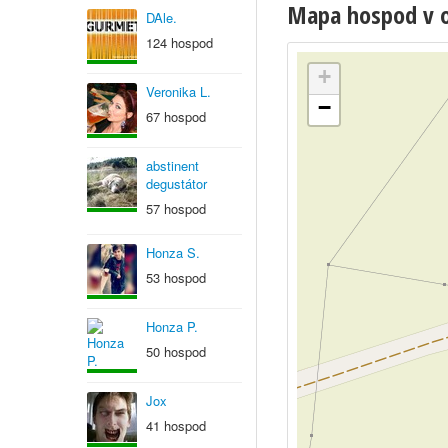
Mapa hospod v ob
DAle.
124 hospod
+
Veronika L.
−
67 hospod
abstinent
degustátor
57 hospod
Honza S.
53 hospod
Honza P.
50 hospod
Jox
41 hospod