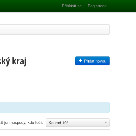
Přihlásit se
Registrace
ský kraj
Přidat novou
it jen hospody, kde točí:
Konrad 10°