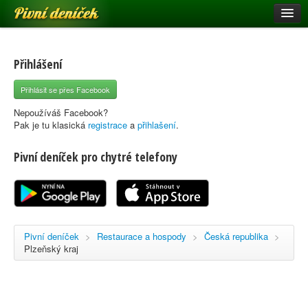
Pivní deníček
Restaurace a hospody
Pivní mapa
Přihlášení
Pivní značky
Přihlásit se přes Facebook
Nápověda
Nepoužíváš Facebook?
Pak je tu klasická
registrace
a
přihlašení
.
Pivní deníček pro chytré telefony
Přihlásit se
Registrace
Pivní deníček
>
Restaurace a hospody
>
Česká republika
>
Plzeňský kraj