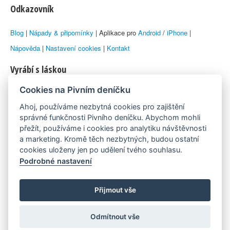
Odkazovník
Blog
|
Nápady & připomínky
| Aplikace pro
Android
/
iPhone
|
Nápověda
|
Nastavení cookies
|
Kontakt
Vyrábí s láskou
Cookies na Pivním deníčku
© 2010–2026 by
Lukáš Zeman
aka Emka
Ahoj, používáme nezbytná cookies pro zajištění
Máme rádi
správné funkčnosti Pivního deníčku. Abychom mohli
přežít, používáme i cookies pro analytiku návštěvnosti
a marketing. Kromě těch nezbytných, budou ostatní
Pivní.info
cookies uloženy jen po udělení tvého souhlasu.
Podrobné nastavení
Poznámka pod čarou
Pivní deníček je nezávislý zdroj, který není spjat s žádným
Přijmout vše
konkrétním pivovarem ani restaurací. Názory uživatelů nemusí nutně
Odmítnout vše
reprezentovat názory tvůrců Deníčku.