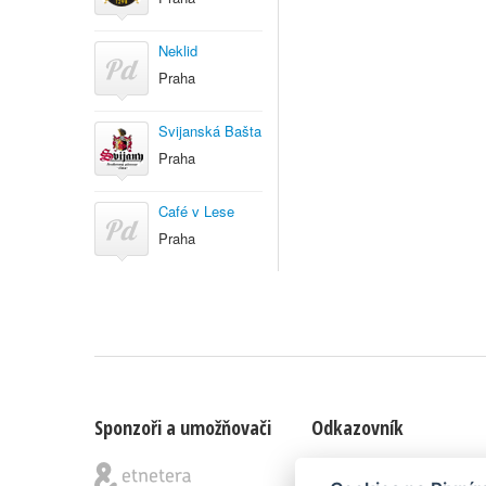
Neklid
Praha
Svijanská Bašta
Praha
Café v Lese
Praha
Sponzoři a umožňovači
Odkazovník
Blog
|
Nápady & připomínk