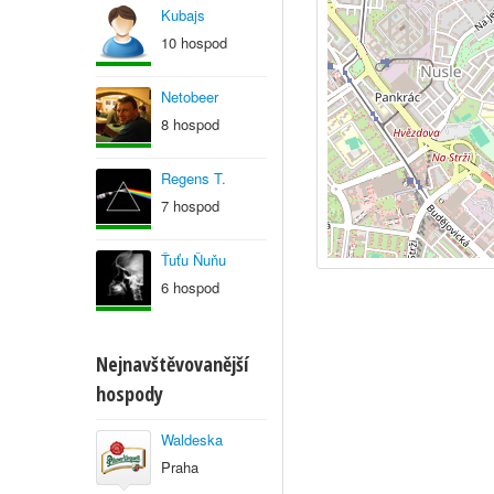
Kubajs
10 hospod
Netobeer
8 hospod
Regens T.
7 hospod
Ťuťu Ňuňu
6 hospod
Nejnavštěvovanější
hospody
Waldeska
Praha