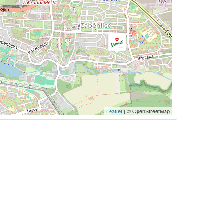
Leaflet
| © OpenStreetMap