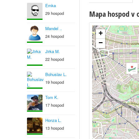
Emka
Mapa hospod v o
29 hospod
Mandel ..
+
24 hospod
−
Jirka M.
22 hospod
Bohuslav L.
19 hospod
Tom K.
17 hospod
Honza L.
13 hospod