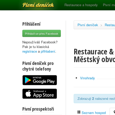
Pivní deníček
Restaurace a hospody
Pivní m
Přihlášení
Pivní deníček
>
Restau
Přihlásit se přes Facebook
Nepoužíváš Facebook?
Pak je tu klasická
Restaurace & 
registrace
a
přihlašení
.
Městský obvo
Pivní deníček pro
chytré telefony
Vinohrady
Zobrazuji
2
nalezené rest
Pivní prospektoři
Seznam hospod