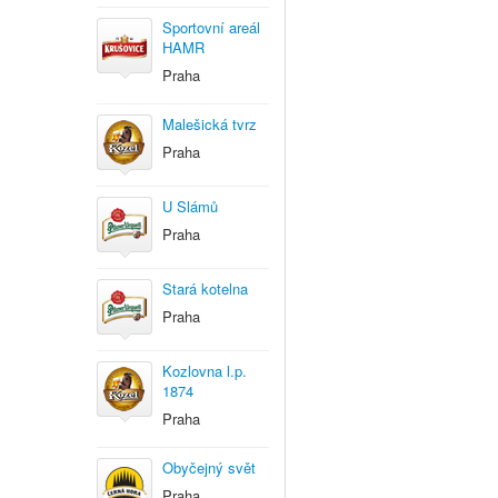
Sportovní areál
HAMR
Praha
Malešická tvrz
Praha
U Slámů
Praha
Stará kotelna
Praha
Kozlovna l.p.
1874
Praha
Obyčejný svět
Praha