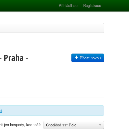
Přihlásit se
Registrace
- Praha -
Přidat novou
ní
.
it jen hospody, kde točí:
Chotěboř 11° Polo