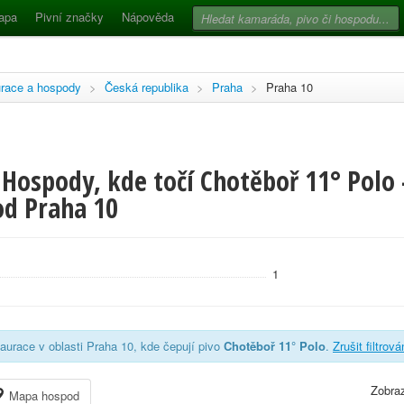
apa
Pivní značky
Nápověda
race a hospody
>
Česká republika
>
Praha
>
Praha 10
Hospody, kde točí Chotěboř 11° Polo 
d Praha 10
1
aurace v oblasti Praha 10, kde čepují pivo
Chotěboř 11° Polo
.
Zrušit filtrová
Zobraz
Mapa hospod