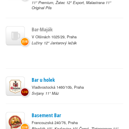
11° Premium, Žatec 12° Export, Malastrana 11°
Original Pils
Bar Maják
V Olšinách 1025/29, Praha
35 Kč
Lužiny 12° Jantarový ležák
Bar u holek
Vladivostocká 1460/10b, Praha
52 Kč
Svijany 11° Máz
Basement Bar
Francouzská 240/76, Praha
33 Kč
Březňák 10°, Krušovice 10° Černé, Zlatopramen 11°,