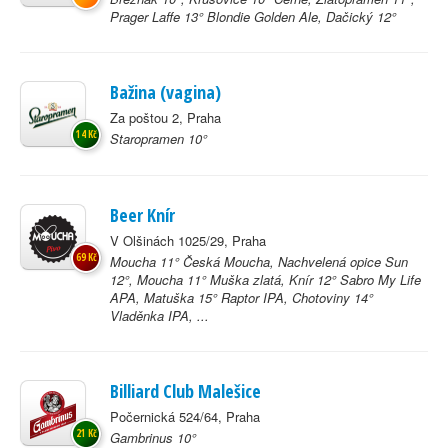
Prager Laffe 13° Blondie Golden Ale, Dačický 12°
Bažina (vagina)
Za poštou 2, Praha
14 Kč
Staropramen 10°
Beer Knír
V Olšinách 1025/29, Praha
69 Kč
Moucha 11° Česká Moucha, Nachvelená opice Sun
12°, Moucha 11° Muška zlatá, Knír 12° Sabro My Life
APA, Matuška 15° Raptor IPA, Chotoviny 14°
Vladěnka IPA, ...
Billiard Club Malešice
Počernická 524/64, Praha
21 Kč
Gambrinus 10°