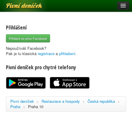
Pivní deníček
Restaurace a hospody
Pivní mapa
Přihlášení
Pivní značky
Přihlásit se přes Facebook
Nápověda
Nepoužíváš Facebook?
Pak je tu klasická
registrace
a
přihlašení
.
Pivní deníček pro chytré telefony
Přihlásit se
Registrace
Pivní deníček
>
Restaurace a hospody
>
Česká republika
>
Praha
>
Praha 10