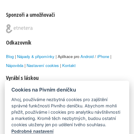
Sponzoři a umožňovači
Odkazovník
Blog
|
Nápady & připomínky
| Aplikace pro
Android
/
iPhone
|
Nápověda
|
Nastavení cookies
|
Kontakt
Vyrábí s láskou
Cookies na Pivním deníčku
© 2010–2026 by
Lukáš Zeman
aka Emka
Ahoj, používáme nezbytná cookies pro zajištění
Máme rádi
správné funkčnosti Pivního deníčku. Abychom mohli
přežít, používáme i cookies pro analytiku návštěvnosti
a marketing. Kromě těch nezbytných, budou ostatní
Pivní.info
cookies uloženy jen po udělení tvého souhlasu.
Podrobné nastavení
Poznámka pod čarou