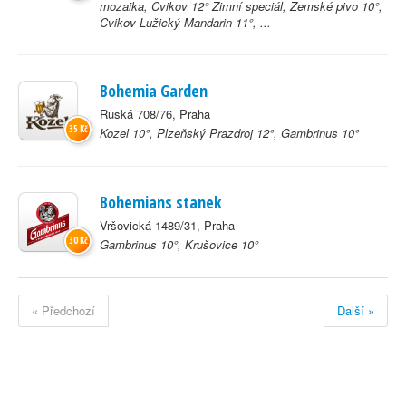
mozaika, Cvikov 12° Zimní speciál, Zemské pivo 10°,
Cvikov Lužický Mandarin 11°, ...
Bohemia Garden
Ruská 708/76, Praha
35 Kč
Kozel 10°, Plzeňský Prazdroj 12°, Gambrinus 10°
Bohemians stanek
Vršovická 1489/31, Praha
30 Kč
Gambrinus 10°, Krušovice 10°
« Předchozí
Další »