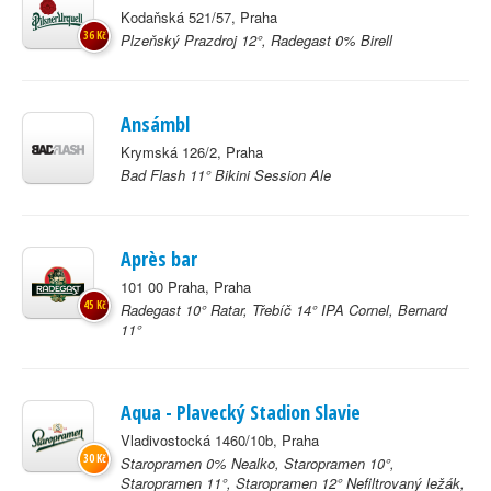
Kodaňská 521/57, Praha
36 Kč
Plzeňský Prazdroj 12°, Radegast 0% Birell
Ansámbl
Krymská 126/2, Praha
Bad Flash 11° Bikini Session Ale
Après bar
101 00 Praha, Praha
45 Kč
Radegast 10° Ratar, Třebíč 14° IPA Cornel, Bernard
11°
Aqua - Plavecký Stadion Slavie
Vladivostocká 1460/10b, Praha
30 Kč
Staropramen 0% Nealko, Staropramen 10°,
Staropramen 11°, Staropramen 12° Nefiltrovaný ležák,