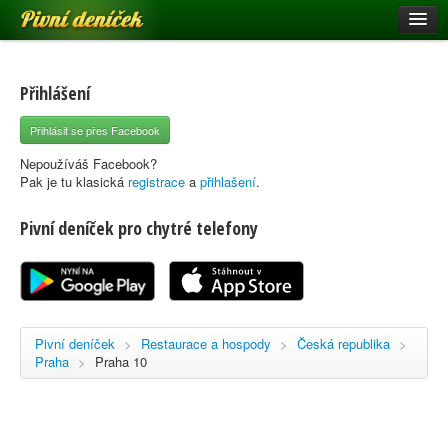
Pivní deníček
Restaurace a hospody
Pivní mapa
Přihlášení
Pivní značky
Přihlásit se přes Facebook
Nápověda
Nepoužíváš Facebook?
Pak je tu klasická
registrace
a
přihlašení
.
Pivní deníček pro chytré telefony
Přihlásit se
Registrace
Pivní deníček
>
Restaurace a hospody
>
Česká republika
>
Praha
>
Praha 10