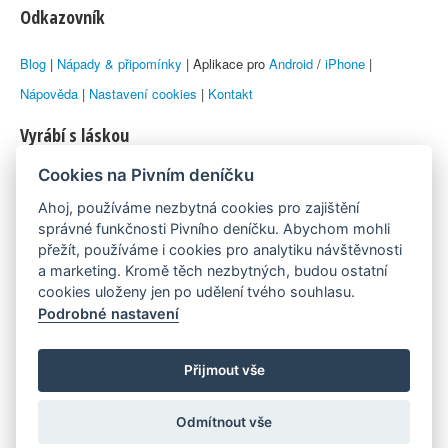
Odkazovník
Blog
|
Nápady & připomínky
| Aplikace pro
Android
/
iPhone
|
Nápověda
|
Nastavení cookies
|
Kontakt
Vyrábí s láskou
Cookies na Pivním deníčku
© 2010–2026 by
Lukáš Zeman
aka Emka
Ahoj, používáme nezbytná cookies pro zajištění
Máme rádi
správné funkčnosti Pivního deníčku. Abychom mohli
přežít, používáme i cookies pro analytiku návštěvnosti
a marketing. Kromě těch nezbytných, budou ostatní
Pivní.info
cookies uloženy jen po udělení tvého souhlasu.
Podrobné nastavení
Poznámka pod čarou
Pivní deníček je nezávislý zdroj, který není spjat s žádným
Přijmout vše
konkrétním pivovarem ani restaurací. Názory uživatelů nemusí nutně
Odmítnout vše
reprezentovat názory tvůrců Deníčku.