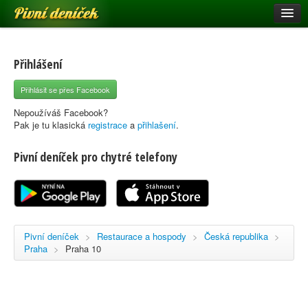
Pivní deníček
Restaurace a hospody
Pivní mapa
Přihlášení
Pivní značky
Přihlásit se přes Facebook
Nápověda
Nepoužíváš Facebook?
Pak je tu klasická
registrace
a
přihlašení
.
Pivní deníček pro chytré telefony
Přihlásit se
Registrace
Pivní deníček
>
Restaurace a hospody
>
Česká republika
>
Praha
>
Praha 10