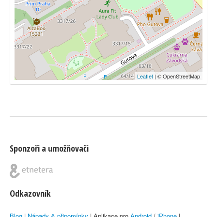
Leaflet
| © OpenStreetMap
Sponzoři a umožňovači
Odkazovník
Blog
|
Nápady & připomínky
| Aplikace pro
Android
/
iPhone
|