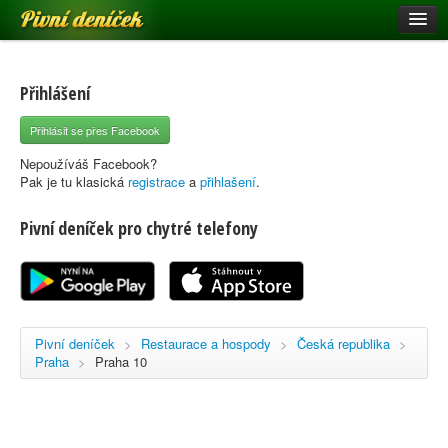
Pivní deníček
Restaurace a hospody
Pivní mapa
Přihlášení
Pivní značky
Přihlásit se přes Facebook
Nápověda
Nepoužíváš Facebook?
Pak je tu klasická
registrace
a
přihlašení
.
Pivní deníček pro chytré telefony
Přihlásit se
Registrace
Pivní deníček
>
Restaurace a hospody
>
Česká republika
>
Praha
>
Praha 10