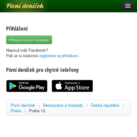
Pivní deníček
Restaurace a hospody
Pivní mapa
Přihlášení
Pivní značky
Přihlásit se přes Facebook
Nápověda
Nepoužíváš Facebook?
Pak je tu klasická
registrace
a
přihlašení
.
Pivní deníček pro chytré telefony
Přihlásit se
Registrace
Pivní deníček
>
Restaurace a hospody
>
Česká republika
>
Praha
>
Praha 13