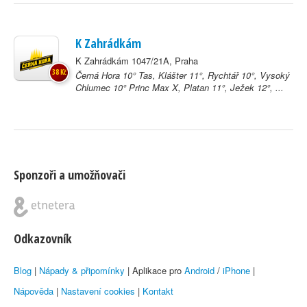
K Zahrádkám
K Zahrádkám 1047/21A, Praha
38 Kč
Černá Hora 10° Tas, Klášter 11°, Rychtář 10°, Vysoký
Chlumec 10° Princ Max X, Platan 11°, Ježek 12°, ...
Sponzoři a umožňovači
Odkazovník
Blog
|
Nápady & připomínky
| Aplikace pro
Android
/
iPhone
|
Nápověda
|
Nastavení cookies
|
Kontakt