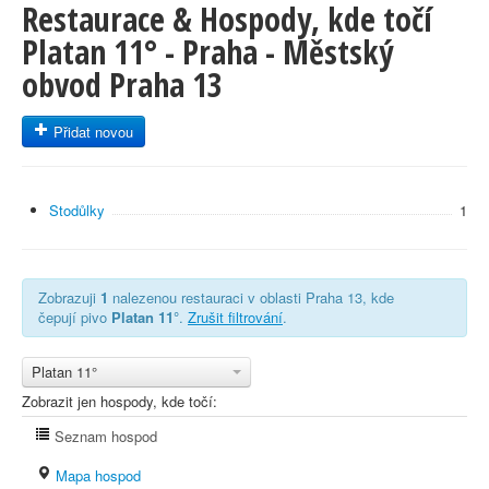
Restaurace & Hospody, kde točí
Platan 11° - Praha - Městský
obvod Praha 13
Přidat novou
Stodůlky
1
Zobrazuji
1
nalezenou restauraci v oblasti Praha 13, kde
čepují pivo
Platan 11°
.
Zrušit filtrování
.
Platan 11°
Zobrazit jen hospody, kde točí:
Seznam hospod
Mapa hospod