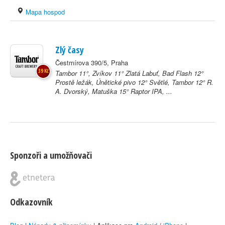
Mapa hospod
Zlý časy
Čestmírova 390/5, Praha
39 Kč
Tambor 11°, Zvíkov 11° Zlatá Labuť, Bad Flash 12°
Prostě ležák, Únětické pivo 12° Světlé, Tambor 12° R.
A. Dvorský, Matuška 15° Raptor IPA, ...
Sponzoři a umožňovači
Odkazovník