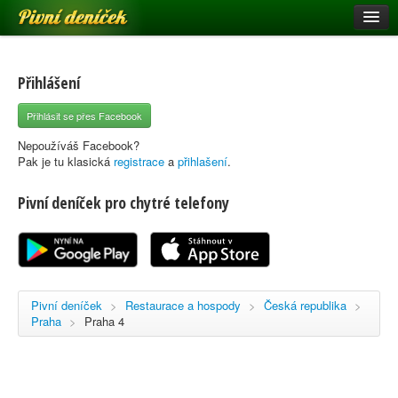
Pivní deníček
Restaurace a hospody
Pivní mapa
Přihlášení
Pivní značky
Přihlásit se přes Facebook
Nápověda
Nepoužíváš Facebook?
Pak je tu klasická
registrace
a
přihlašení
.
Pivní deníček pro chytré telefony
Přihlásit se
Registrace
Pivní deníček
>
Restaurace a hospody
>
Česká republika
>
Praha
>
Praha 4