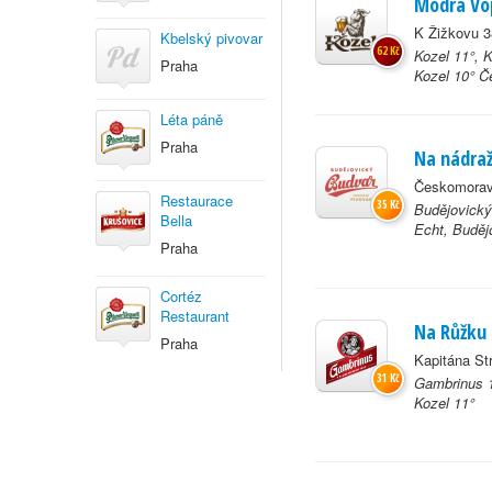
Modrá Vo
K Žižkovu 3
Kbelský pivovar
62 Kč
Kozel 11°, 
Praha
Kozel 10° Če
Léta páně
Praha
Na nádraž
Českomorav
Restaurace
35 Kč
Budějovický
Bella
Echt, Buděj
Praha
Cortéz
Restaurant
Na Růžku
Praha
Kapitána St
31 Kč
Gambrinus 1
Kozel 11°