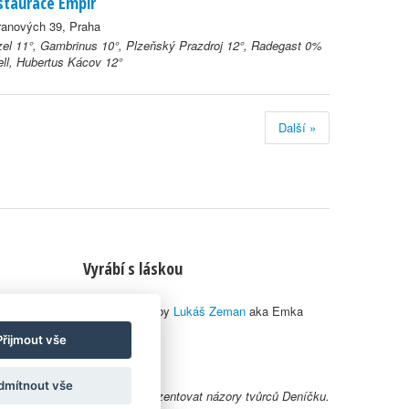
staurace Empír
ranových 39, Praha
el 11°, Gambrinus 10°, Plzeňský Prazdroj 12°, Radegast 0%
ell, Hubertus Kácov 12°
Další »
Vyrábí s láskou
© 2010–2026 by
Lukáš Zeman
aka Emka
Přijmout vše
dmítnout vše
y uživatelů nemusí nutně reprezentovat názory tvůrců Deníčku.