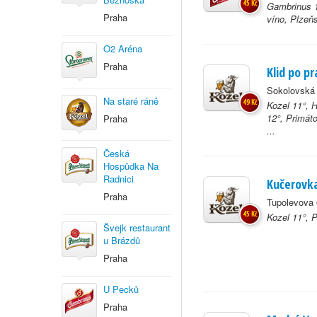
45 Kč
Gambrinus 1
Praha
víno, Plzeň
O2 Aréna
Praha
Klid po pr
Sokolovská 
Na staré ráně
49 Kč
Kozel 11°, 
12°, Primát
Praha
...
Česká
Hospůdka Na
Radnici
Kučerovk
Praha
Tupolevova 
45 Kč
Kozel 11°, 
Švejk restaurant
u Brázdů
Praha
U Pecků
Praha