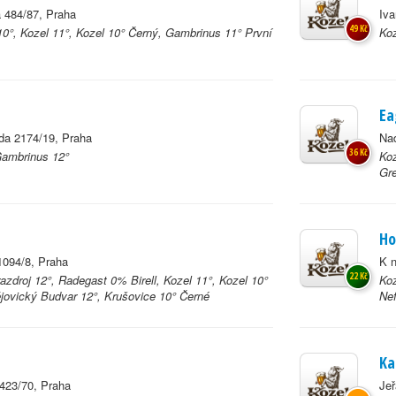
 484/87, Praha
Iva
49 Kč
0°, Kozel 11°, Kozel 10° Černý, Gambrinus 11° První
Koz
Ea
da 2174/19, Praha
Na
36 Kč
Gambrinus 12°
Koz
Gr
Ho
1094/8, Praha
K n
22 Kč
azdroj 12°, Radegast 0% Birell, Kozel 11°, Kozel 10°
Koz
jovický Budvar 12°, Krušovice 10° Černé
Nef
Ka
423/70, Praha
Jeř