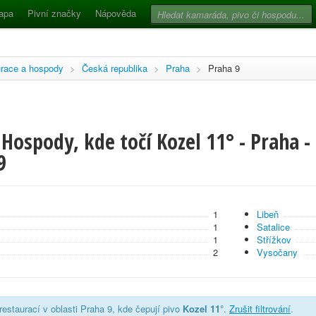
apa
Pivní značky
Nápověda
race a hospody
>
Česká republika
>
Praha
>
Praha 9
Hospody, kde točí Kozel 11° - Praha 
9
1
Libeň
1
Satalice
1
Střížkov
2
Vysočany
estaurací v oblasti Praha 9, kde čepují pivo
Kozel 11°
.
Zrušit filtrování
.