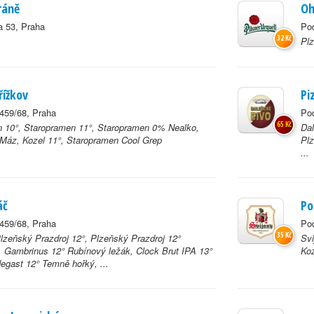
ránĕ
Oh
a 53, Praha
Po
32 Kč
Plz
řížkov
Pi
459/68, Praha
Po
65 Kč
 10°, Staropramen 11°, Staropramen 0% Nealko,
Dal
 Máz, Kozel 11°, Staropramen Cool Grep
Plz
...
áč
Po
459/68, Praha
Po
35 Kč
Plzeňský Prazdroj 12°, Plzeňský Prazdroj 12°
Svi
ý, Gambrinus 12° Rubínový ležák, Clock Brut IPA 13°
Koz
egast 12° Temně hořký, ...