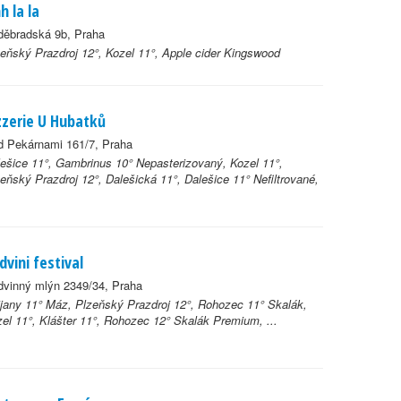
h la la
děbradská 9b, Praha
eňský Prazdroj 12°, Kozel 11°, Apple cider Kingswood
zzerie U Hubatků
d Pekárnami 161/7, Praha
ešice 11°, Gambrinus 10° Nepasterizovaný, Kozel 11°,
eňský Prazdroj 12°, Dalešická 11°, Dalešice 11° Nefiltrované,
dvini festival
dvinný mlýn 2349/34, Praha
jany 11° Máz, Plzeňský Prazdroj 12°, Rohozec 11° Skalák,
el 11°, Klášter 11°, Rohozec 12° Skalák Premium, ...