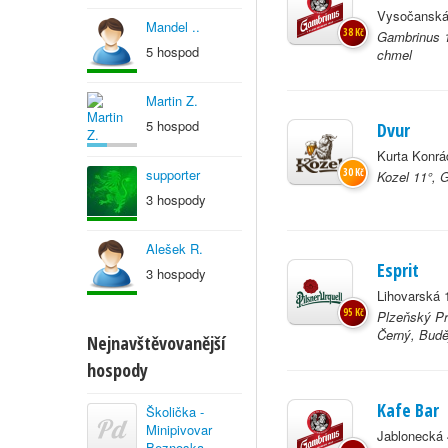
Vysočanská
Mandel ..
38 Kč
Gambrinus 1
5 hospod
chmel
Martin Z.
5 hospod
Dvur
Kurta Konrá
supporter
30 Kč
Kozel 11°, 
3 hospody
Alešek R.
Esprit
3 hospody
Lihovarská 
95 Kč
Plzeňský Pr
Černý, Budě
Nejnavštěvovanější
hospody
Kafe Bar
Školička -
Minipivovar
Jablonecká 
Beznoska