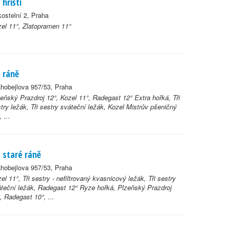
 hřišti
ostelní 2, Praha
el 11°, Zlatopramen 11°
 ráně
hobejlova 957/53, Praha
eňský Prazdroj 12°, Kozel 11°, Radegast 12° Extra hořká, Tři
try ležák, Tři sestry sváteční ležák, Kozel Mistrův pšeničný
, ...
 staré ráně
hobejlova 957/53, Praha
el 11°, Tři sestry - nefiltrovaný kvasnicový ležák, Tři sestry
teční ležák, Radegast 12° Ryze hořká, Plzeňský Prazdroj
, Radegast 10°, ...