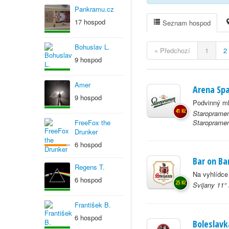
Pankramu.cz
17 hospod
Seznam hospod
Bohuslav L.
« Předchozí
1
2
9 hospod
Amer
Arena Spa
9 hospod
Podvinný ml
41 Kč
Staropramen
FreeFox the
Staroprame
Drunker
6 hospod
Bar on Ba
Regens T.
Na vyhlídce
6 hospod
25 Kč
Svijany 11°
František B.
6 hospod
Boleslavk