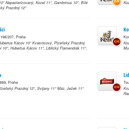
35 Kč
0° Nepasterizovaný, Kozel 11°, Gambrinus 10°, Bílé
Koz
ský Prazdroj 12°
áci
Ko
198/207, Praha
Kov
42 Kč
Hubertus Kácov 10° Kvasnicový, Plzeňský Prazdroj
Koz
or 10°, Hubertus Kácov 11°, Liblický Flamendrák 11°,
Muš
a
Li
669, Praha
To
42 Kč
Plzeňský Prazdroj 12°, Svijany 11° Máz, Ježek 11°
Kru
Rad