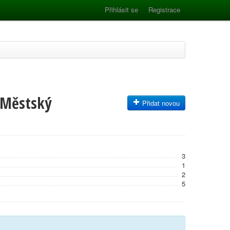
Přihlásit se
Registrace
- Městský
Přidat novou
3
1
2
5