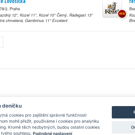
e Lovosická
re
78/2, Praha
Be
44 Kč
azdroj 12°, Kozel 11°, Kozel 10° Černý, Radegast 13°
Koz
tra chmelená, Gambrinus 11° Excelent
Bir
y
| Aplikace pro
Android
/
iPhone
|
Nápověda
|
Nastavení cookies
|
Kontakt
m deníčku
tná cookies pro zajištění správné funkčnosti
hom mohli přežít, používáme i cookies pro analytiku
O
ing. Kromě těch nezbytných, budou ostatní cookies
zdroj, který není spjat s žádným konkrétním pivovarem ani restaurací. Názor
í tvého souhlasu.
Podrobné nastavení