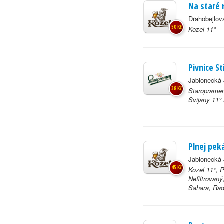
Na staré 
Drahobejlov
50 Kč
Kozel 11°
Pivnice St
Jablonecká 
38 Kč
Staropramen
Svijany 11°
Plnej pek
Jablonecká 
45 Kč
Kozel 11°, 
Nefiltrovan
Sahara, Rad