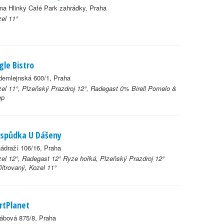
na Hlinky Café Park zahrádky, Praha
el 11°
gle Bistro
demlejnská 600/1, Praha
el 11°, Plzeňský Prazdroj 12°, Radegast 0% Birell Pomelo &
ep
spůdka U Dášeny
ádraží 106/16, Praha
el 12°, Radegast 12° Ryze hořká, Plzeňský Prazdroj 12°
iltrovaný, Kozel 11°
rtPlanet
ábová 875/8, Praha