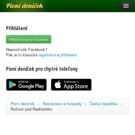
Pivní deníček
Restaurace a hospody
Pivní mapa
Přihlášení
Pivní značky
Přihlásit se přes Facebook
Nápověda
Nepoužíváš Facebook?
Pak je tu klasická
registrace
a
přihlašení
.
Pivní deníček pro chytré telefony
Přihlásit se
Registrace
Pivní deníček
>
Restaurace a hospody
>
Česká republika
>
Rožnov pod Radhoštěm