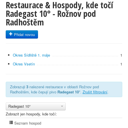
Restaurace & Hospody, kde točí
Radegast 10° - Rožnov pod
Radhoštěm
Přidat novou
Okres Sídliště 1. máje
1
Okres Vsetín
1
Zobrazuji
3
nalezené restaurace v oblasti Rožnov pod
Radhoštěm, kde čepují pivo
Radegast 10°
.
Zrušit filtrování
.
Radegast 10°
Zobrazit jen hospody, kde točí:
Seznam hospod