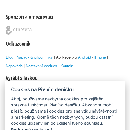
Sponzoři a umožňovači
Odkazovník
Blog
|
Nápady & připomínky
| Aplikace pro
Android
/
iPhone
|
Nápověda
|
Nastavení cookies
|
Kontakt
Vyrábí s láskou
Cookies na Pivním deníčku
© 2010–2026 by
Lukáš Zeman
aka Emka
Ahoj, používáme nezbytná cookies pro zajištění
Máme rádi
správné funkčnosti Pivního deníčku. Abychom mohli
přežít, používáme i cookies pro analytiku návštěvnosti
a marketing. Kromě těch nezbytných, budou ostatní
Pivní.info
cookies uloženy jen po udělení tvého souhlasu.
Podrobné nastavení