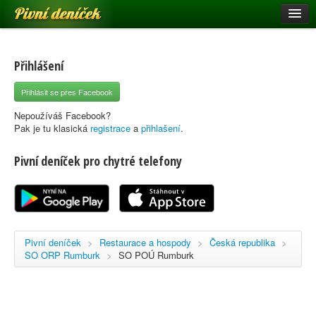
Pivní deníček
Restaurace a hospody
Pivní mapa
Přihlášení
Pivní značky
Přihlásit se přes Facebook
Nápověda
Nepoužíváš Facebook?
Pak je tu klasická
registrace
a
přihlašení
.
Pivní deníček pro chytré telefony
Přihlásit se
Registrace
Pivní deníček
>
Restaurace a hospody
>
Česká republika
>
SO ORP Rumburk
>
SO POÚ Rumburk