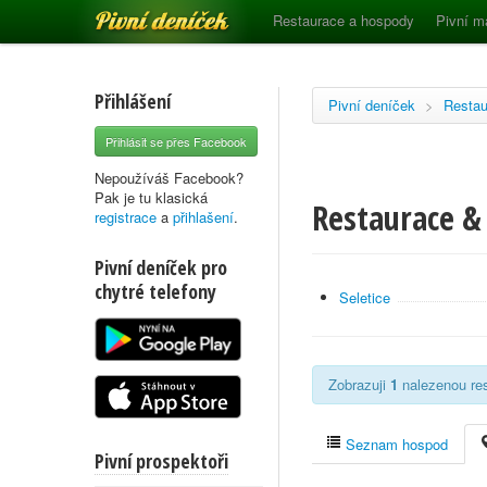
Pivní deníček
Restaurace a hospody
Pivní m
Přihlášení
Pivní deníček
>
Restau
Přihlásit se přes Facebook
Nepoužíváš Facebook?
Pak je tu klasická
Restaurace & 
registrace
a
přihlašení
.
Pivní deníček pro
chytré telefony
Seletice
Zobrazuji
1
nalezenou rest
Seznam hospod
Pivní prospektoři