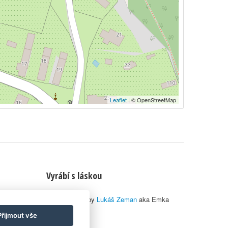
Leaflet
| © OpenStreetMap
Vyrábí s láskou
© 2010–2026 by
Lukáš Zeman
aka Emka
Přijmout vše