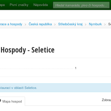
apa
Pivní značky
Nápověda
race a hospody
>
Česká republika
>
Středočeský kraj
>
Nymburk
>
S
Hospody - Seletice
1
auraci v oblasti Seletice.
Zobraz
Mapa hospod