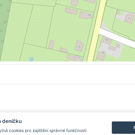
y
| Aplikace pro
Android
/
iPhone
|
Nápověda
|
Nastavení cookies
|
Kontakt
m deníčku
tná cookies pro zajištění správné funkčnosti