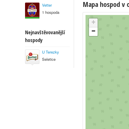
Mapa hospod v ob
Vetter
1 hospoda
+
−
Nejnavštěvovanější
hospody
U Terezky
Seletice