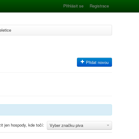
Přihlásit se
Registrace
eletice
Přidat novou
it jen hospody, kde točí:
Vyber značku piva