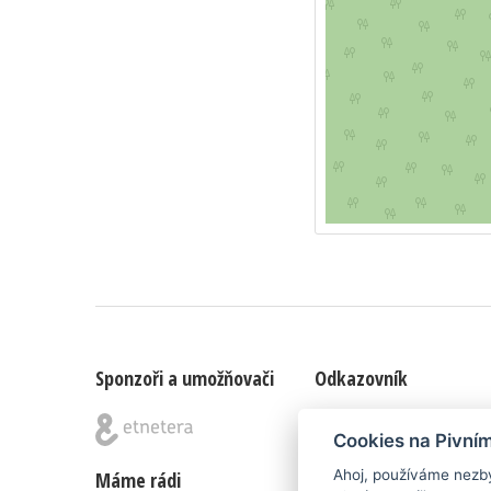
Sponzoři a umožňovači
Odkazovník
Blog
|
Nápady & připomínk
Cookies na Pivní
Ahoj, používáme nezby
Máme rádi
Poznámka pod čarou