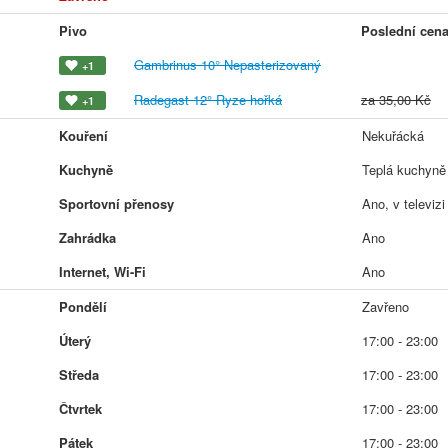
Pivo
Poslední cen
Gambrinus 10° Nepasterizovaný
+1
Radegast 12° Ryze hořká
za 35,00 Kč
+1
Kouření
Nekuřácká
Kuchyně
Teplá kuchyně
Sportovní přenosy
Ano, v televizi
Zahrádka
Ano
Internet, Wi-Fi
Ano
Pondělí
Zavřeno
Úterý
17:00 - 23:00
Středa
17:00 - 23:00
Čtvrtek
17:00 - 23:00
Pátek
17:00 - 23:00