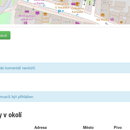
okolí
do komentář nevložil.
musíš být přihlášen.
 v okolí
Adresa
Město
Pivo