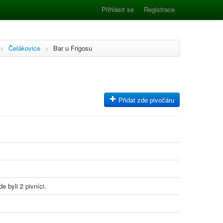
Přihlásit se
Registrace
>
Čelákovice
>
Bar u Frigosu
Přidat zde pivočáru
e byli 2 pivníci.