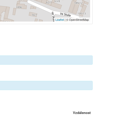
Leaflet
| © OpenStreetMap
Vzdálenost