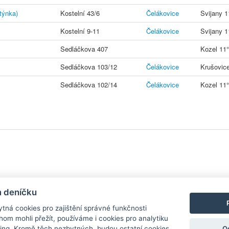
týnka)
Kostelní 43/6
Čelákovice
Svijany 1
Kostelní 9-11
Čelákovice
Svijany 
Sedláčkova 407
Kozel 11°
Sedláčkova 103/12
Čelákovice
Krušovice
Sedláčkova 102/14
Čelákovice
Kozel 11°
y
| Aplikace pro
Android
/
iPhone
|
Nápověda
|
Nastavení cookies
|
Kontakt
m deníčku
tná cookies pro zajištění správné funkčnosti
hom mohli přežít, používáme i cookies pro analytiku
O
ing. Kromě těch nezbytných, budou ostatní cookies