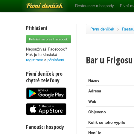
Pivní deníček
Restaurace a hospody
Pivní m
Přihlášení
Pivní deníček
>
Restau
Přihlásit se přes Facebook
Nepoužíváš Facebook?
Pak je tu klasická
Bar u Frigosu
registrace
a
přihlašení
.
Pivní deníček pro
chytré telefony
Název
Adresa
Web
Objeveno
Kolik se toho vypilo
Fanoušci hospody
Nyní je