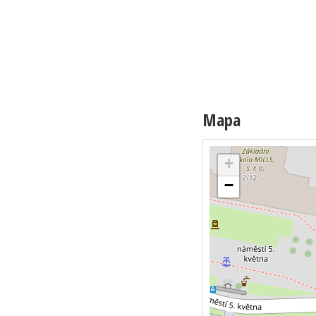
Mapa
+
−