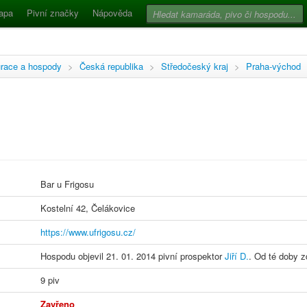
apa
Pivní značky
Nápověda
race a hospody
>
Česká republika
>
Středočeský kraj
>
Praha-východ
Bar u Frigosu
Kostelní 42, Čelákovice
https://www.ufrigosu.cz/
Hospodu objevil 21. 01. 2014 pivní prospektor
Jiří D.
. Od té doby zd
9 piv
Zavřeno