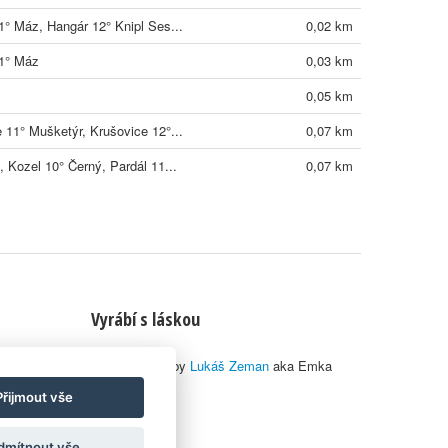
1° Máz, Hangár 12° Knipl Ses...
0,02 km
11° Máz
0,03 km
0,05 km
 11° Mušketýr, Krušovice 12°...
0,07 km
, Kozel 10° Černý, Pardál 11...
0,07 km
Vyrábí s láskou
© 2010–2026 by
Lukáš Zeman
aka Emka
Přijmout vše
dmítnout vše