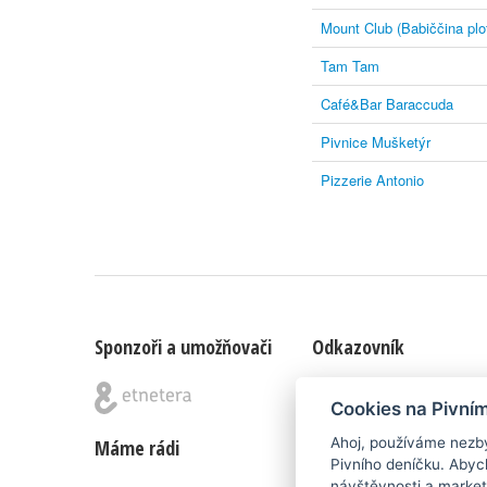
Mount Club (Babiččina plo
Tam Tam
Café&Bar Baraccuda
Pivnice Mušketýr
Pizzerie Antonio
Sponzoři a umožňovači
Odkazovník
Blog
|
Nápady & připomínk
Cookies na Pivní
Ahoj, používáme nezby
Máme rádi
Poznámka pod čarou
Pivního deníčku. Abyc
návštěvnosti a market