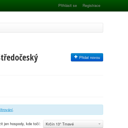
Přihlásit se
Registrace
Středočeský
Přidat novou
iltrování
.
it jen hospody, kde točí:
Krčín 13° Tmavé