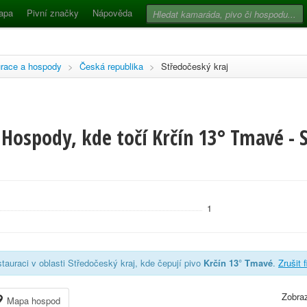
apa
Pivní značky
Nápověda
race a hospody
>
Česká republika
>
Středočeský kraj
Hospody, kde točí Krčín 13° Tmavé - 
1
tauraci v oblasti Středočeský kraj, kde čepují pivo
Krčín 13° Tmavé
.
Zrušit f
Zobraz
Mapa hospod