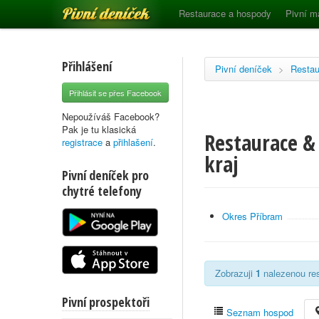
Pivní deníček
Restaurace a hospody
Pivní m
Přihlášení
Pivní deníček
>
Restau
Přihlásit se přes Facebook
Nepoužíváš Facebook?
Pak je tu klasická
Restaurace & 
registrace
a
přihlašení
.
kraj
Pivní deníček pro
chytré telefony
Okres Příbram
Zobrazuji
1
nalezenou res
Pivní prospektoři
Seznam hospod