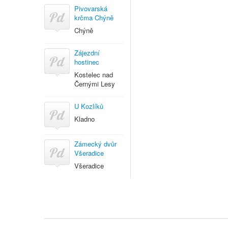
Pivovarská
krčma Chýně
Chýně
Zájezdní
hostinec
Kostelec nad
Černými Lesy
U Kozlíků
Kladno
Zámecký dvůr
Všeradice
Všeradice