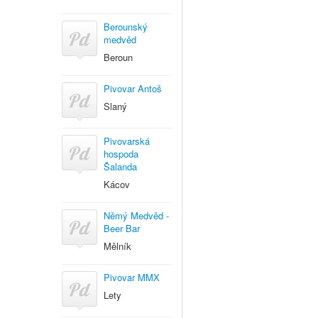
Berounský
medvěd
Beroun
Pivovar Antoš
Slaný
Pivovarská
hospoda
Šalanda
Kácov
Němý Medvěd -
Beer Bar
Mělník
Pivovar MMX
Lety