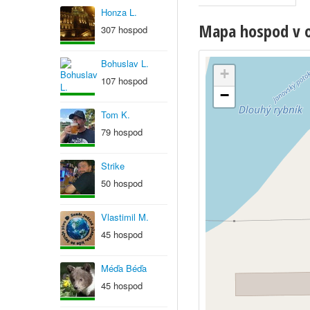
Honza L.
Mapa hospod v ob
307 hospod
Bohuslav L.
+
107 hospod
−
Tom K.
79 hospod
Strike
50 hospod
Vlastimil M.
45 hospod
Méďa Béďa
45 hospod