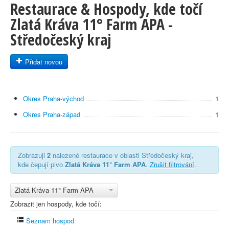
Restaurace & Hospody, kde točí
Zlatá Kráva 11° Farm APA -
Středočeský kraj
Přidat novou
Okres Praha-východ
1
Okres Praha-západ
1
Zobrazuji
2
nalezené restaurace v oblasti Středočeský kraj,
kde čepují pivo
Zlatá Kráva 11° Farm APA
.
Zrušit filtrování
.
Zlatá Kráva 11° Farm APA
Zobrazit jen hospody, kde točí:
Seznam hospod