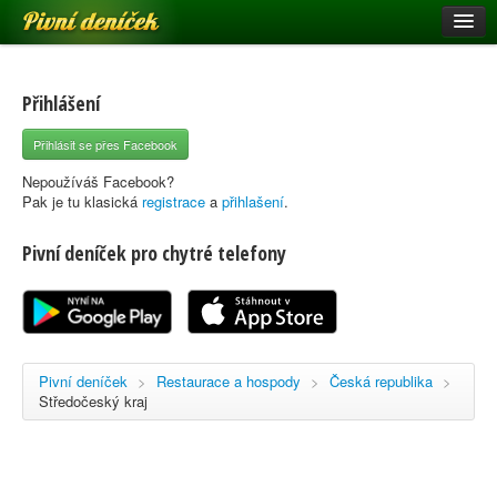
Pivní deníček
Restaurace a hospody
Pivní mapa
Přihlášení
Pivní značky
Přihlásit se přes Facebook
Nápověda
Nepoužíváš Facebook?
Pak je tu klasická
registrace
a
přihlašení
.
Pivní deníček pro chytré telefony
Přihlásit se
Registrace
Pivní deníček
>
Restaurace a hospody
>
Česká republika
>
Středočeský kraj