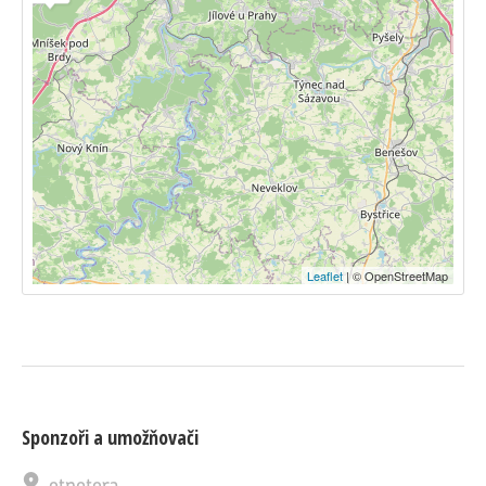
Leaflet
| © OpenStreetMap
Sponzoři a umožňovači