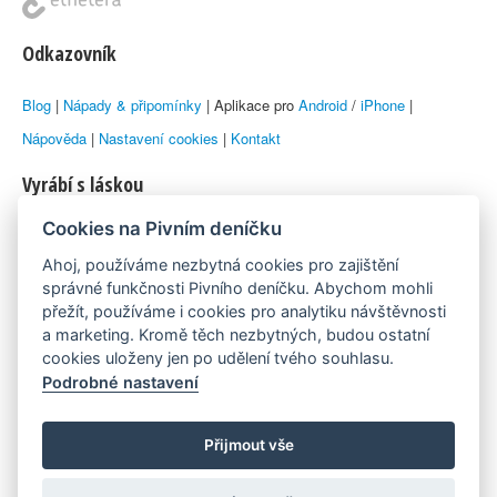
Odkazovník
Blog
|
Nápady & připomínky
| Aplikace pro
Android
/
iPhone
|
Nápověda
|
Nastavení cookies
|
Kontakt
Vyrábí s láskou
Cookies na Pivním deníčku
© 2010–2026 by
Lukáš Zeman
aka Emka
Ahoj, používáme nezbytná cookies pro zajištění
Máme rádi
správné funkčnosti Pivního deníčku. Abychom mohli
přežít, používáme i cookies pro analytiku návštěvnosti
a marketing. Kromě těch nezbytných, budou ostatní
Pivní.info
cookies uloženy jen po udělení tvého souhlasu.
Podrobné nastavení
Poznámka pod čarou
Pivní deníček je nezávislý zdroj, který není spjat s žádným
Přijmout vše
konkrétním pivovarem ani restaurací. Názory uživatelů nemusí nutně