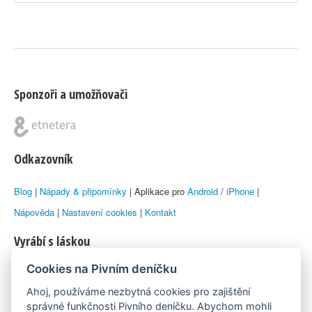
Sponzoři a umožňovači
Odkazovník
Blog
|
Nápady & připomínky
| Aplikace pro
Android
/
iPhone
|
Nápověda
|
Nastavení cookies
|
Kontakt
Vyrábí s láskou
Cookies na Pivním deníčku
© 2010–2026 by
Lukáš Zeman
aka Emka
Ahoj, používáme nezbytná cookies pro zajištění
Máme rádi
správné funkčnosti Pivního deníčku. Abychom mohli