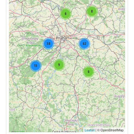
8
6
58
62
9
15
6
Leaflet
| © OpenStreetMap