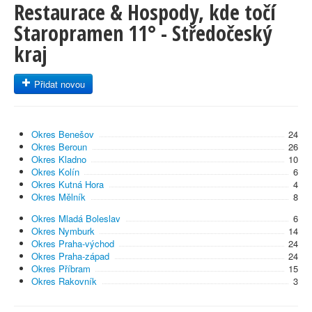
Restaurace & Hospody, kde točí
Staropramen 11° - Středočeský
kraj
Přidat novou
Okres Benešov
24
Okres Beroun
26
Okres Kladno
10
Okres Kolín
6
Okres Kutná Hora
4
Okres Mělník
8
Okres Mladá Boleslav
6
Okres Nymburk
14
Okres Praha-východ
24
Okres Praha-západ
24
Okres Příbram
15
Okres Rakovník
3