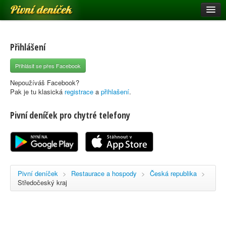
Pivní deníček
Restaurace a hospody
Pivní mapa
Přihlášení
Pivní značky
Přihlásit se přes Facebook
Nápověda
Nepoužíváš Facebook?
Pak je tu klasická
registrace
a
přihlašení
.
Pivní deníček pro chytré telefony
Přihlásit se
Registrace
Pivní deníček
>
Restaurace a hospody
>
Česká republika
>
Středočeský kraj