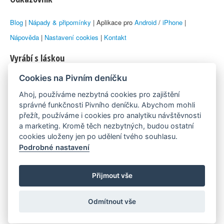
Blog
|
Nápady & připomínky
| Aplikace pro
Android
/
iPhone
|
Nápověda
|
Nastavení cookies
|
Kontakt
Vyrábí s láskou
Cookies na Pivním deníčku
© 2010–2026 by
Lukáš Zeman
aka Emka
Ahoj, používáme nezbytná cookies pro zajištění
Máme rádi
správné funkčnosti Pivního deníčku. Abychom mohli
přežít, používáme i cookies pro analytiku návštěvnosti
a marketing. Kromě těch nezbytných, budou ostatní
Pivní.info
cookies uloženy jen po udělení tvého souhlasu.
Podrobné nastavení
Poznámka pod čarou
Pivní deníček je nezávislý zdroj, který není spjat s žádným
Přijmout vše
konkrétním pivovarem ani restaurací. Názory uživatelů nemusí nutně
Odmítnout vše
reprezentovat názory tvůrců Deníčku.