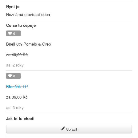
Nyní je
Neznámá otevírací doba
Co se tu čepuje
0
Birell 0% Pomelo & Grep
za 40,00 Kč
asi 2 roky
0
Březňák 11°
za 36,00 Kč
asi 3 roky
Jak to tu chodí
Upravit