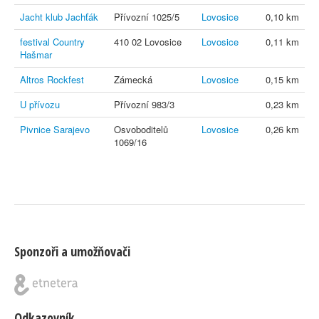
Jacht klub Jachťák
Přívozní 1025/5
Lovosice
0,10 km
festival Country
410 02 Lovosice
Lovosice
0,11 km
Hašmar
Altros Rockfest
Zámecká
Lovosice
0,15 km
U přívozu
Přívozní 983/3
0,23 km
Pivnice Sarajevo
Osvoboditelů
Lovosice
0,26 km
1069/16
Sponzoři a umožňovači
Odkazovník