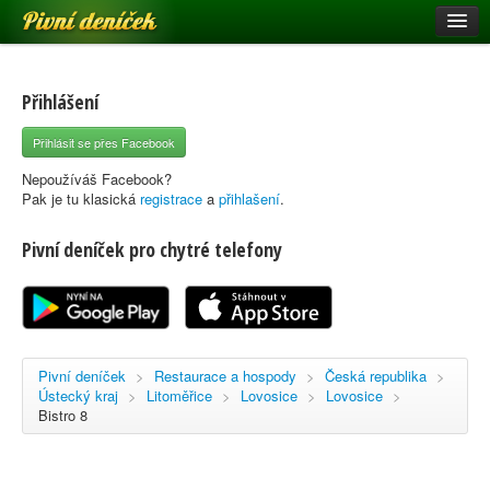
Pivní deníček
Restaurace a hospody
Pivní mapa
Přihlášení
Pivní značky
Přihlásit se přes Facebook
Nápověda
Nepoužíváš Facebook?
Pak je tu klasická
registrace
a
přihlašení
.
Pivní deníček pro chytré telefony
Přihlásit se
Registrace
Pivní deníček
>
Restaurace a hospody
>
Česká republika
>
Ústecký kraj
>
Litoměřice
>
Lovosice
>
Lovosice
>
Bistro 8