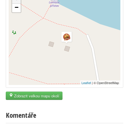
−
Leaflet
| © OpenStreetMap
Zobrazit velkou mapu okolí
Komentáře