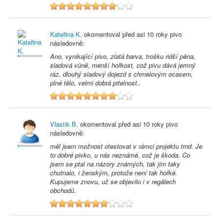
8
Kateřina K.
okomentoval před
asi 10 roky
pivo
následovně:
Ano, vynikající pivo, zlatá barva, trošku ridší pěna,
sladová vůně, menší hořkost, což pivu dává jemný
ráz, dlouhý sladový dojezd s chmelovým ocasem,
plné tělo, velmi dobrá pitelnost..
8
Vlastik B.
okomentoval před
asi 10 roky
pivo
následovně:
měl jsem možnost otestovat v rámci projektu trnd. Je
to dobré pivko, u nás neznámé, což je škoda. Co
jsem se ptal na názory známých, tak jim taky
chutnalo, i ženským, protože není tak hořké.
Kupujeme znovu, už se objevilo i v regálech
obchodů.
7