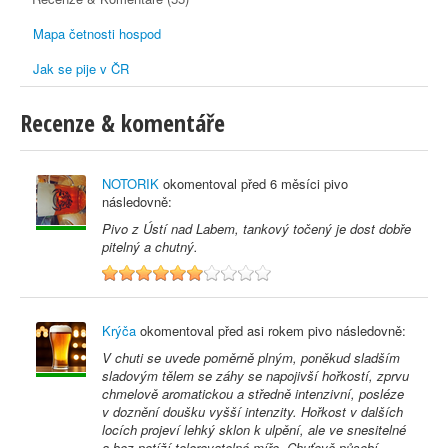
Mapa četnosti hospod
Jak se pije v ČR
Recenze & komentáře
NOTORIK
okomentoval před
6 měsíci
pivo
následovně:
Pivo z Ústí nad Labem, tankový točený je dost dobře
pitelný a chutný.
6
Krýča
okomentoval před
asi rokem
pivo následovně:
V chuti se uvede poměrně plným, poněkud sladším
sladovým tělem se záhy se napojivší hořkostí, zprvu
chmelově aromatickou a středně intenzivní, posléze
v doznění doušku vyšší intenzity. Hořkost v dalších
locích projeví lehký sklon k ulpění, ale ve snesitelné
a bez potíží tolerovatelné míře. Chuťově působí