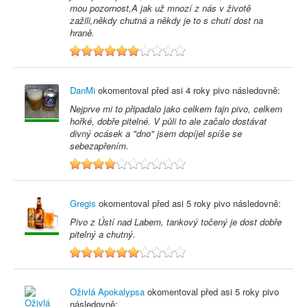
mou pozornost,A jak už mnozí z nás v životě
zažili,někdy chutná a někdy je to s chutí dost na
hraně.
6
DanMi
okomentoval před
asi 4 roky
pivo následovně:
Nejprve mi to připadalo jako celkem fajn pivo, celkem
hořké, dobře pitelné. V půli to ale začalo dostávat
divný ocásek a "dno" jsem dopíjel spíše se
sebezapřením.
4
Gregis
okomentoval před
asi 5 roky
pivo následovně:
Pivo z Ústí nad Labem, tankový točený je dost dobře
pitelný a chutný.
6
Oživlá Apokalypsa
okomentoval před
asi 5 roky
pivo
následovně: