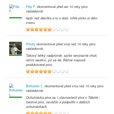
Filip F.
okomentoval před
asi 10 roky
pivo
následovně:
lepší než desítka a to o dost, tohle pivko si dám
znovu
6
Prichy
okomentoval před
více než 10 roky
pivo
následovně:
Takový lehký nadprůměr, spíše nevýrazné chuti,
ničím neutkví, pít se dá. Běžné masově
produkované pivo.
6
Bohuslav L.
okomentoval před
více než 10 roky
pivo
následovně:
Ochutnávka piva na 1.slavnostech piva v Táboře -
čerstvé pivo, osvěžilo a podpořilo v dalších
ochutnávkách.
6