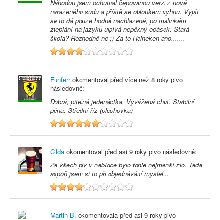
Náhodou jsem ochutnal čepovanou verzi z nově
naraženého sudu a příště se obloukem vyhnu. Vypít
se to dá pouze hodně nachlazené, po malinkém
zteplání na jazyku ulpívá nepěkný ocásek. Stará
škola? Rozhodně ne ;) Za to Heineken ano.......
4
Funferr
okomentoval před
více než 8 roky
pivo
následovně:
Dobrá, pitelná jedenáctka. Vyvážená chuť. Stabilní
pěna. Střední říz (plechovka)
6
Cilda
okomentoval před
asi 9 roky
pivo následovně:
Ze všech piv v nabídce bylo tohle nejmenší zlo. Teda
aspoň jsem si to při objednávání myslel...
4
Martin B.
okomentovala před
asi 9 roky
pivo