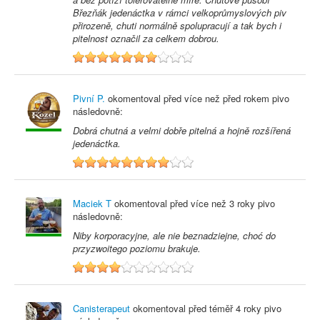
Březňák jedenáctka v rámci velkoprůmyslových piv
přirozeně, chuti normálně spolupracují a tak bych i
pitelnost označil za celkem dobrou.
7
Pivní P.
okomentoval před
více než před rokem
pivo
následovně:
Dobrá chutná a velmi dobře pitelná a hojně rozšířená
jedenáctka.
8
Maciek T
okomentoval před
více než 3 roky
pivo
následovně:
Niby korporacyjne, ale nie beznadziejne, choć do
przyzwoitego poziomu brakuje.
4
Canisterapeut
okomentoval před
téměř 4 roky
pivo