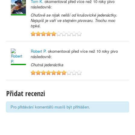
Tom K.
okomentoval před
více než 10 roky
pivo
následovně:
Chuťově se nijak neliší od krušovické jedenáctky.
Nejspíš je vaří ve stejném pivovaru. Trochu moc
trpké.
5
Robert P.
okomentoval před
více než 10 roky
pivo
následovně:
Chutná jedenáctka
7
Přidat recenzi
Pro přidávání komentářů musíš být přihlášen.