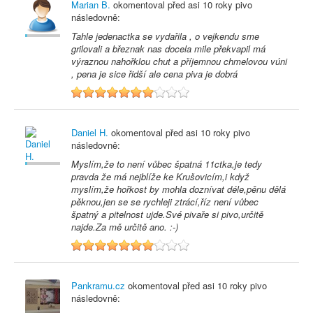
Marian B.
okomentoval před
asi 10 roky
pivo
následovně:
Tahle jedenactka se vydařila , o vejkendu sme
grilovali a březnak nas docela mile překvapil má
výraznou nahořklou chut a příjemnou chmelovou vúni
, pena je sice řidší ale cena piva je dobrá
7
Daniel H.
okomentoval před
asi 10 roky
pivo
následovně:
Myslím,že to není vůbec špatná 11ctka,je tedy
pravda že má nejblíže ke Krušovicím,i když
myslím,že hořkost by mohla doznívat déle,pěnu dělá
pěknou,jen se se rychleji ztrácí,říz není vůbec
špatný a pitelnost ujde.Své pivaře si pivo,určitě
najde.Za mě určitě ano. :-)
7
Pankramu.cz
okomentoval před
asi 10 roky
pivo
následovně: