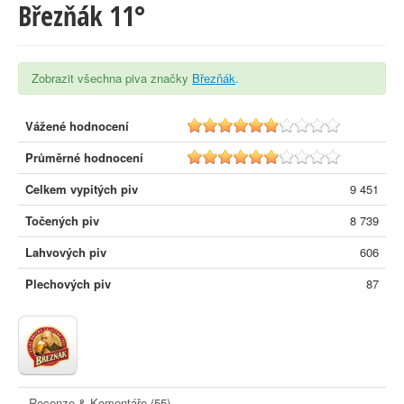
Březňák 11°
Zobrazit všechna piva značky
Březňák
.
Vážené hodnocení
5.7
Průměrné hodnocení
5.6
Celkem vypitých piv
9 451
Točených piv
8 739
Lahvových piv
606
Plechových piv
87
Recenze & Komentáře (55)