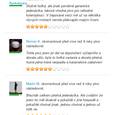
Slušně hořká, ale jinak poměrně generická
jedenáctka, takové vhodné pivo pro náhodné
kolemjdoucí. V čepované verzi mě už na několika
různých místech nemile překvapilo malým řízem.
5
Roman K.
okomentoval před
více než 6 roky
pivo
následovně:
Tohle pivo jsem jsi dal na doporučení výčepního a
docela ušlo, byla to hořká varianta a docela pitelná,
hustá pěna která neopadla a karamelove zabarvení
6
Martin M.
okomentoval před
více než 6 roky
pivo
následovně:
Březňák celkem pitelná jedenáctka. Ale zvláštní že
jsem ho měl dvakrát a pokaždé v jiné hospodě a
pokaždé chutnal jinak, jednou chutnal a jednou už
tolik ne.