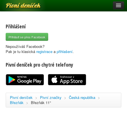
Pivní deníček
Restaurace a hospody
Pivní mapa
Přihlášení
Pivní značky
Přihlásit se přes Facebook
Nápověda
Nepoužíváš Facebook?
Pak je tu klasická
registrace
a
přihlašení
.
Pivní deníček pro chytré telefony
Přihlásit se
Registrace
Pivní deníček
>
Pivní značky
>
Česká republika
>
Březňák
>
Březňák 11°