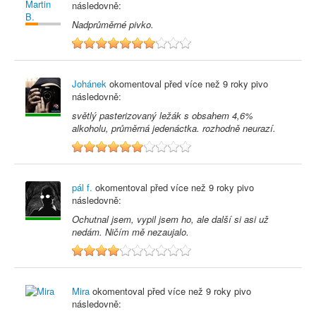
následovně:
Nadprůměrné pivko.
7
Johánek
okomentoval před
více než 9 roky
pivo
následovně:
světlý pasterizovaný ležák s obsahem 4,6%
alkoholu, průměrná jedenáctka. rozhodně neurazí.
6
pál f.
okomentoval před
více než 9 roky
pivo
následovně:
Ochutnal jsem, vypil jsem ho, ale další si asi už
nedám. Ničím mě nezaujalo.
4
Mira
okomentoval před
více než 9 roky
pivo
následovně: