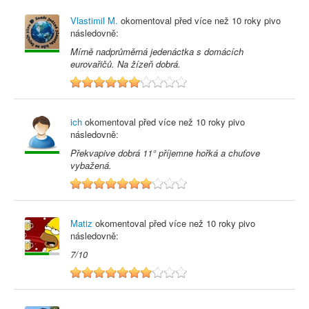
Vlastimil M.
okomentoval před
více než 10 roky
pivo
následovně:
Mírně nadprůměrná jedenáctka s domácích
eurovařičů. Na žízeň dobrá.
6
ich
okomentoval před
více než 10 roky
pivo
následovně:
Překvapive dobrá 11° příjemne hořká a chuťove
vybažená.
7
Matiz
okomentoval před
více než 10 roky
pivo
následovně:
7/10
7