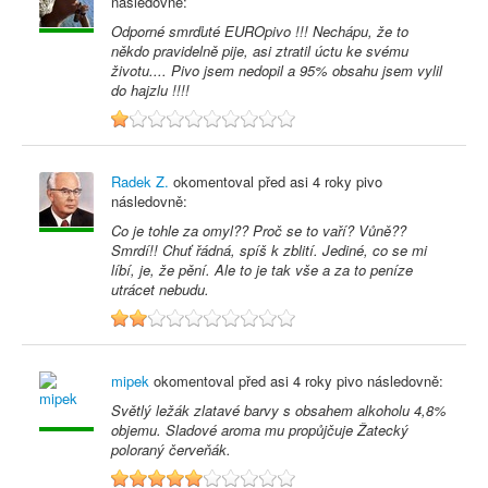
následovně:
Odporné smrďuté EUROpivo !!! Nechápu, že to
někdo pravidelně pije, asi ztratil úctu ke svému
životu.... Pivo jsem nedopil a 95% obsahu jsem vylil
do hajzlu !!!!
1
Radek Z.
okomentoval před
asi 4 roky
pivo
následovně:
Co je tohle za omyl?? Proč se to vaří? Vůně??
Smrdí!! Chuť řádná, spíš k zblití. Jediné, co se mi
líbí, je, že pění. Ale to je tak vše a za to peníze
utrácet nebudu.
2
mipek
okomentoval před
asi 4 roky
pivo následovně:
Světlý ležák zlatavé barvy s obsahem alkoholu 4,8%
objemu. Sladové aroma mu propůjčuje Žatecký
poloraný červeňák.
5