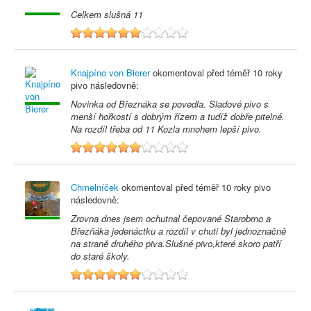
Celkem slušná 11
6
Knajpíno von Bierer
okomentoval před
téměř 10 roky
pivo následovně:
Novinka od Březnáka se povedla. Sladové pivo s
menší hořkostí s dobrým řízem a tudíž dobře pitelné.
Na rozdíl třeba od 11 Kozla mnohem lepší pivo.
6
Chmelníček
okomentoval před
téměř 10 roky
pivo
následovně:
Zrovna dnes jsem ochutnal čepované Starobrno a
Březňáka jedenáctku a rozdíl v chuti byl jednoznačně
na straně druhého piva.Slušné pivo,které skoro patří
do staré školy.
6