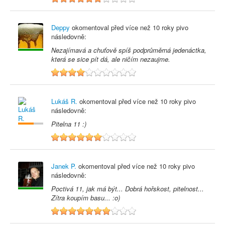
Deppy
okomentoval před
více než 10 roky
pivo
následovně:
Nezajímavá a chuťově spíš podprůměrná jedenáctka,
která se sice pít dá, ale ničím nezaujme.
4
Lukáš R.
okomentoval před
více než 10 roky
pivo
následovně:
Pitelna 11 :)
6
Janek P.
okomentoval před
více než 10 roky
pivo
následovně:
Poctivá 11, jak má být... Dobrá hořskost, pitelnost...
Zítra koupím basu... :o)
7