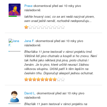
Prase
okomentoval před
asi 10 roky
pivo
následovně:
takhle hnusný cosi, co se ani nedá nazývat pivem,
sem snad ještě neměl, rozhodně nedoporučuju...
1
Jana F.
okomentoval před
asi 10 roky
pivo
následovně:
Březňáka 11 jsme testovali v rámci projektu trnd.
Většině lidí pivo chutnalo a koupili si ho znovu. Není
tak hořké jako některá jiná piva, proto chutná i
ženám. Je to pivo, které určitě neurazí žádnou
věkovou skupinu. Určitě patří k těm lepším na
českém trhu. Doporučuji alespoň jednou ochutnat.
8
David L.
okomentoval před
asi 10 roky
pivo
následovně:
Březňák 11 jsem testoval v rámci projektu na