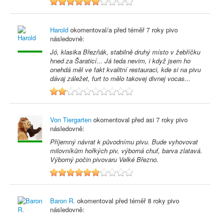
6
Harold
okomentoval/a před
téměř 7 roky
pivo
následovně:
Jó, klasika Březňák, stabilně druhý místo v žebříčku
hned za Šaraticí... Já teda nevim, i když jsem ho
onehdá měl ve fakt kvalitní restauraci, kde si na pivu
dávaj záležet, furt to mělo takovej divnej vocas...
2
Von Tiergarten
okomentoval před
asi 7 roky
pivo
následovně:
Příjemný návrat k původnímu pivu. Bude vyhovovat
milovníkům hořkých piv, výborná chuť, barva zlatavá.
Výborný počin pivovaru Velké Březno.
6
Baron R.
okomentoval před
téměř 8 roky
pivo
následovně: