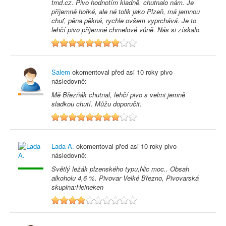
trnd.cz. Pivo hodnotím kladně. chutnalo nám. Je
příjemně hořké, ale né tolik jako Plzeň, má jemnou
chuť, pěna pěkná, rychle ovšem vyprchává. Je to
lehčí pivo příjemné chmelové vůně. Nás si získalo.
8
Salem
okomentoval před
asi 10 roky
pivo
následovně:
Mě Březňák chutnal, lehčí pivo s velmi jemně
sladkou chutí. Můžu doporučit.
8
Lada A.
okomentoval před
asi 10 roky
pivo
následovně:
Světlý ležák plzenského typu,Nic moc.. Obsah
alkoholu 4,6 %. Pivovar Velké Březno, Pivovarská
skupina:Heineken
4