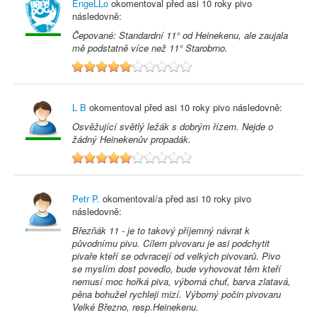
EngeLLo
okomentoval před
asi 10 roky
pivo
následovně:
Čepované: Standardní 11° od Heinekenu, ale zaujala
mě podstatně více než 11° Starobrno.
5
L B
okomentoval před
asi 10 roky
pivo následovně:
Osvěžující světlý ležák s dobrým řízem. Nejde o
žádný Heinekenův propadák.
5
Petr P.
okomentoval/a před
asi 10 roky
pivo
následovně:
Březňák 11 - je to takový příjemný návrat k
původnímu pivu. Cílem pivovaru je asi podchytit
pivaře kteří se odvracejí od velkých pivovarů. Pivo
se myslím dost povedlo, bude vyhovovat těm kteří
nemusí moc hořká piva, výborná chuť, barva zlatavá,
pěna bohužel rychleji mizí. Výborný počin pivovaru
Velké Březno, resp.Heinekenu.