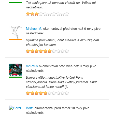
Tak tohle pivo už opravdu víckrát ne. Vůbec mi
nechutnalo.
3
Michael M.
okomentoval před
více než 9 roky
pivo
následovně:
Výrazné překvapení, chuť sladová s okouzlujícím
chmelovým koncem.
6
mrLotus
okomentoval před
více než 9 roky
pivo
následovně:
Barva světle medová.Pivo je čiré.Pěna
střední,opadla. Vůně slad,květiny,karamel. Chuť
slad,karamel,lehce nahořklý.
5
Borzi
okomentoval před
téměř 10 roky
pivo
následovně: