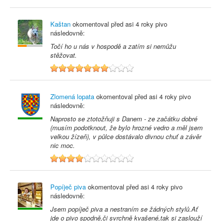
Kaštan
okomentoval před
asi 4 roky
pivo
následovně:
Točí ho u nás v hospodě a zatím si nemůžu
stěžovat.
7
Zlomená lopata
okomentoval před
asi 4 roky
pivo
následovně:
Naprosto se ztotožňuji s Danem - ze začátku dobré
(musím podotknout, že bylo hrozné vedro a měl jsem
velkou žízeň), v půlce dostávalo divnou chuť a závěr
nic moc.
4
Popíječ piva
okomentoval před
asi 4 roky
pivo
následovně:
Jsem popíječ piva a nestraním se žádných stylů.Ať
jde o pivo spodně,či svrchně kvašené,tak si zaslouží