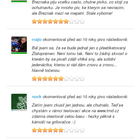
Breznaka piju vcelku casto, chutne pivko, co stoji za
ochutnavku. Je mnoho piv, ke kterym se nevracim,
ale Breznak mezi ne mepatri. Stale vyborne!
7
majlo
okomentoval před
asi 10 roky
pivo následovně:
Bál jsem se, že se bude jednat jen o přeetiketovaný
Zlatopramen. Není tomu tak. Není to žádný skvost o
kterém by se pivaři zdáli vhlké sny, ale solidní
jedenáctka, kterou si rád dám znovu a znovu...
hlavně točenou.
6
novik
okomentoval před
asi 10 roky
pivo následovně:
Zatím jsem zkusil jen jednou, ale chutnalo. Teď se
chystám v rámci testovací akce na www.trnd.cz
zdarma otestovat celou basu - hezky pěkně s
kámoši na grilovačce :-)
6