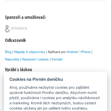
Sponzoři a umožňovači
Odkazovník
Blog
|
Nápady & připomínky
| Aplikace pro
Android
/
iPhone
|
Nápověda
|
Nastavení cookies
|
Kontakt
Vyrábí s láskou
Cookies na Pivním deníčku
© 2010–2026 by
Lukáš Zeman
aka Emka
Ahoj, používáme nezbytná cookies pro zajištění
Máme rádi
správné funkčnosti Pivního deníčku. Abychom mohli
přežít, používáme i cookies pro analytiku návštěvnosti
a marketing. Kromě těch nezbytných, budou ostatní
Pivní.info
cookies uloženy jen po udělení tvého souhlasu.