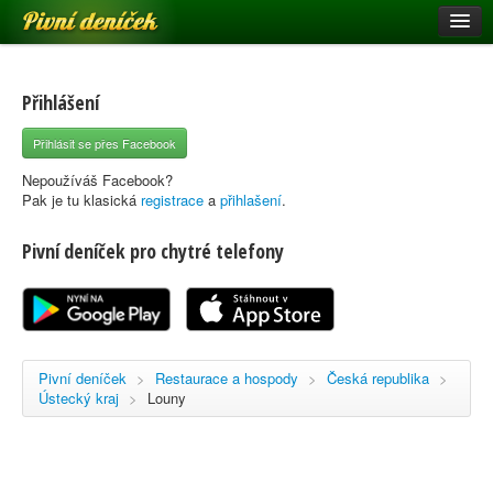
Pivní deníček
Restaurace a hospody
Pivní mapa
Přihlášení
Pivní značky
Přihlásit se přes Facebook
Nápověda
Nepoužíváš Facebook?
Pak je tu klasická
registrace
a
přihlašení
.
Pivní deníček pro chytré telefony
Přihlásit se
Registrace
Pivní deníček
>
Restaurace a hospody
>
Česká republika
>
Ústecký kraj
>
Louny