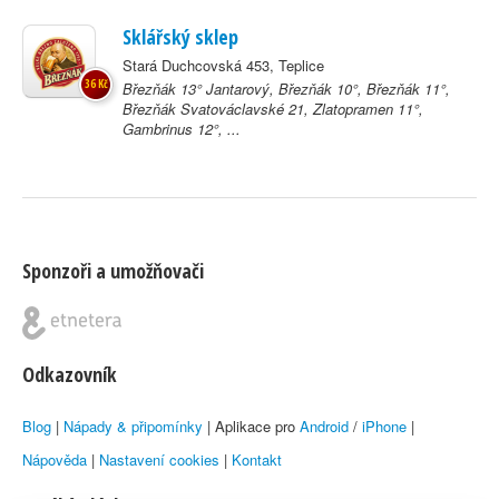
Sklářský sklep
Stará Duchcovská 453, Teplice
36 Kč
Březňák 13° Jantarový, Březňák 10°, Březňák 11°,
Březňák Svatováclavské 21, Zlatopramen 11°,
Gambrinus 12°, ...
Sponzoři a umožňovači
Odkazovník
Blog
|
Nápady & připomínky
| Aplikace pro
Android
/
iPhone
|
Nápověda
|
Nastavení cookies
|
Kontakt