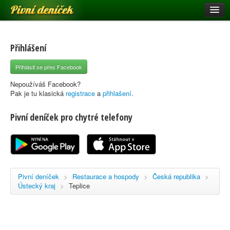
Pivní deníček
Restaurace a hospody
Pivní mapa
Přihlášení
Pivní značky
Přihlásit se přes Facebook
Nápověda
Nepoužíváš Facebook?
Pak je tu klasická
registrace
a
přihlašení
.
Pivní deníček pro chytré telefony
Přihlásit se
Registrace
Pivní deníček
>
Restaurace a hospody
>
Česká republika
>
Ústecký kraj
>
Teplice