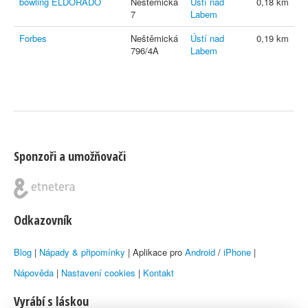
bowling ELDORÁDO
Neštěmická
Ústí nad
0,18 km
7
Labem
Forbes
Neštěmická
Ústí nad
0,19 km
796/4A
Labem
Sponzoři a umožňovači
Odkazovník
Blog
|
Nápady & připomínky
| Aplikace pro
Android
/
iPhone
|
Nápověda
|
Nastavení cookies
|
Kontakt
Vyrábí s láskou