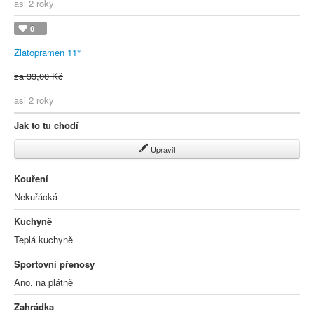
asi 2 roky
0
Zlatopramen 11°
za 33,00 Kč
asi 2 roky
Jak to tu chodí
Upravit
Kouření
Nekuřácká
Kuchyně
Teplá kuchyně
Sportovní přenosy
Ano, na plátně
Zahrádka