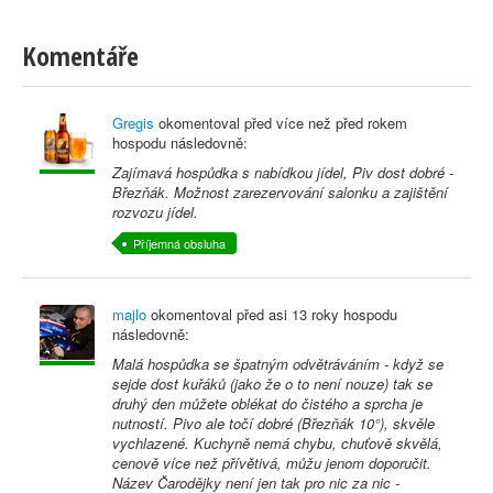
Komentáře
Gregis
okomentoval před
více než před rokem
hospodu následovně:
Zajímavá hospůdka s nabídkou jídel, Piv dost dobré -
Březňák. Možnost zarezervování salonku a zajištění
rozvozu jídel.
Příjemná obsluha
majlo
okomentoval před
asi 13 roky
hospodu
následovně:
Malá hospůdka se špatným odvětráváním - když se
sejde dost kuřáků (jako že o to není nouze) tak se
druhý den můžete oblékat do čistého a sprcha je
nutností. Pivo ale točí dobré (Březňák 10°), skvěle
vychlazené. Kuchyně nemá chybu, chuťově skvělá,
cenově více než přívětivá, můžu jenom doporučit.
Název Čarodějky není jen tak pro nic za nic -