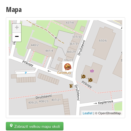
Mapa
+
−
Leaflet
| © OpenStreetMap
Zobrazit velkou mapu okolí