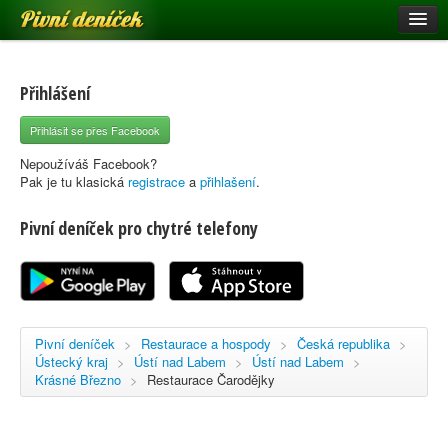
Pivní deníček
Restaurace a hospody
Pivní mapa
Přihlášení
Pivní značky
Přihlásit se přes Facebook
Nápověda
Nepoužíváš Facebook?
Pak je tu klasická
registrace
a
přihlašení
.
Pivní deníček pro chytré telefony
Přihlásit se
Registrace
Pivní deníček
>
Restaurace a hospody
>
Česká republika
>
Ústecký kraj
>
Ústí nad Labem
>
Ústí nad Labem
>
Krásné Březno
>
Restaurace Čarodějky