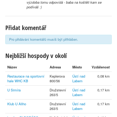
výzdoba tomu odpovídá - baba na koštěti kam se
podíváš :)
Přidat komentář
Pro přidávání komentářů musíš být přihlášen.
Nejbližší hospody v okolí
Název
Adresa
Město
Vzdálenost
Restaurace na sportovní
Keplerova
Ústí nad
0,08 km
hale WHC KB
800/56
Labem
U Simíra
Družstevní
Ústí nad
0,17 km
263/5
Labem
Klub U Aliho
Družstevní
Ústí nad
0,17 km
263/5
Labem