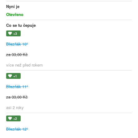
Nyní je
Otevřeno
Co se tu čepuje
+3
Březňák 10°
za 33,00 Kč
více než před rokem
+1
Březňák 11°
za 33,00 Kč
asi 2 roky
+2
Březňák 12°