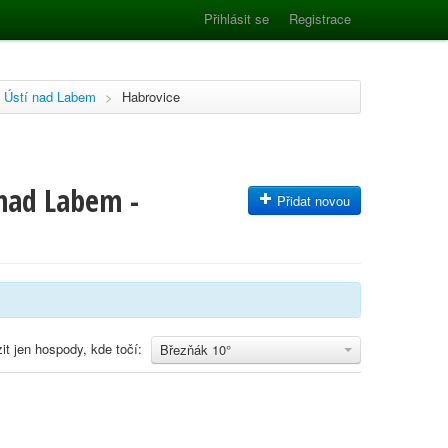
Přihlásit se
Registrace
Ústí nad Labem
>
Habrovice
 nad Labem -
Přidat novou
it jen hospody, kde točí:
Březňák 10°