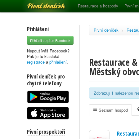
Pivní deníček
Restaurace a hospody
Pivní m
Přihlášení
Pivní deníček
>
Restau
Přihlásit se přes Facebook
Nepoužíváš Facebook?
Pak je tu klasická
Restaurace & 
registrace
a
přihlašení
.
Městský obvo
Pivní deníček pro
chytré telefony
Zobrazuji
1
nalezenou res
Seznam hospod
Pivní prospektoři
Restaurac