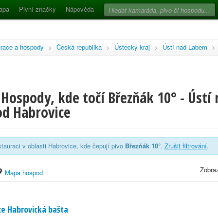
apa
Pivní značky
Nápověda
race a hospody
>
Česká republika
>
Ústecký kraj
>
Ústí nad Labem
>
Hospody, kde točí Březňák 10° - Ústí
d Habrovice
tauraci v oblasti Habrovice, kde čepují pivo
Březňák 10°
.
Zrušit filtrování
.
Zobraz
Mapa hospod
e Habrovická bašta