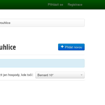
Přihlásit se
Registrace
rouhlice
uhlice
Přidat novou
it jen hospody, kde točí:
Bernard 10°