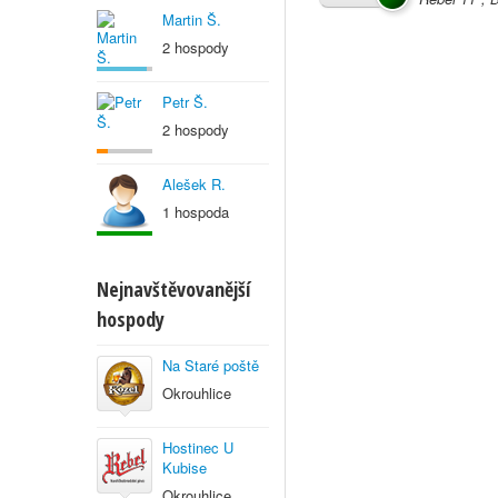
Martin Š.
2 hospody
Petr Š.
2 hospody
Alešek R.
1 hospoda
Nejnavštěvovanější
hospody
Na Staré poště
Okrouhlice
Hostinec U
Kubise
Okrouhlice