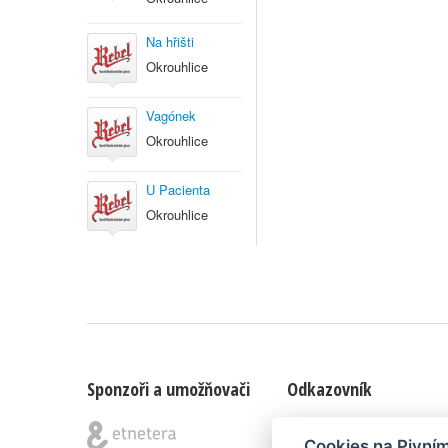
Na hřišti
Okrouhlice
Vagónek
Okrouhlice
U Pacienta
Okrouhlice
Sponzoři a umožňovači
Odkazovník
Blog
|
Nápady & připomínk
Cookies na Pivní