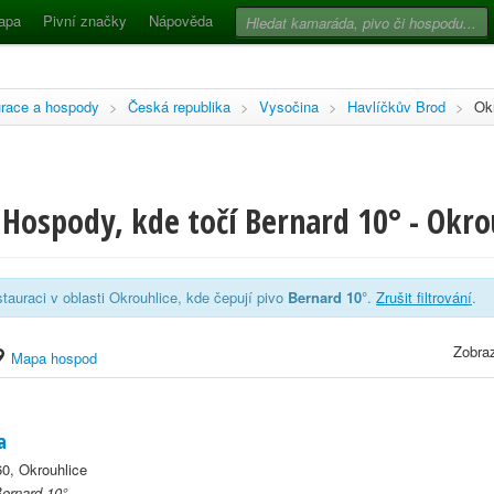
apa
Pivní značky
Nápověda
race a hospody
>
Česká republika
>
Vysočina
>
Havlíčkův Brod
>
Ok
Hospody, kde točí Bernard 10° - Okro
tauraci v oblasti Okrouhlice, kde čepují pivo
Bernard 10°
.
Zrušit filtrování
.
Zobraz
Mapa hospod
a
60, Okrouhlice
Bernard 10°