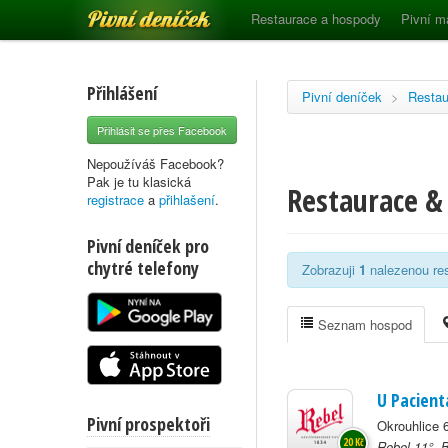
Pivní deníček
Restaurace a hospody
Pivní m
Přihlášení
Pivní deníček
>
Restau
Přihlásit se přes Facebook
Nepoužíváš Facebook?
Pak je tu klasická
Restaurace & 
registrace
a
přihlašení
.
Pivní deníček pro
chytré telefony
Zobrazuji
1
nalezenou res
Seznam hospod
U Pacient
Pivní prospektoři
Okrouhlice 
20 Kč
Rebel 11°, 